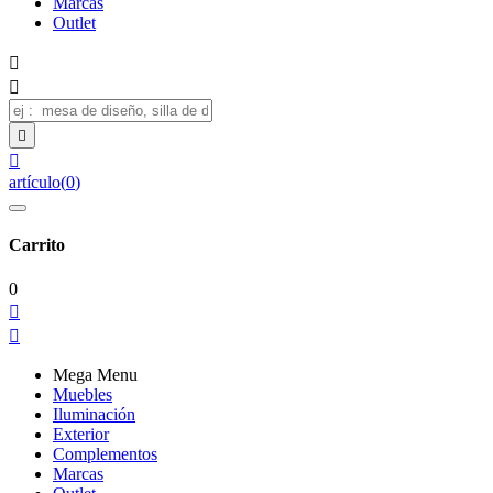
Marcas
Outlet




artículo
(
0
)
Carrito
0


Mega Menu
Muebles
Iluminación
Exterior
Complementos
Marcas