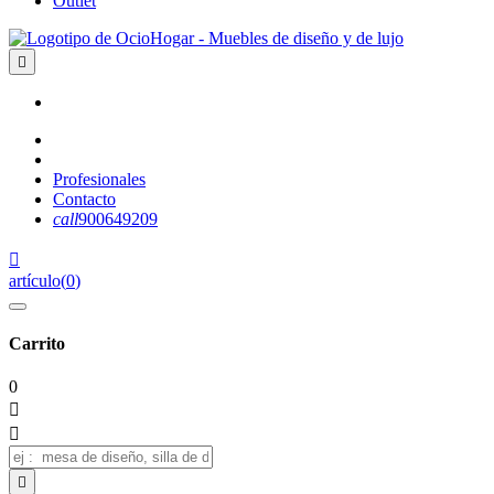
Outlet

Profesionales
Contacto
call
900649209

artículo
(
0
)
Carrito
0


