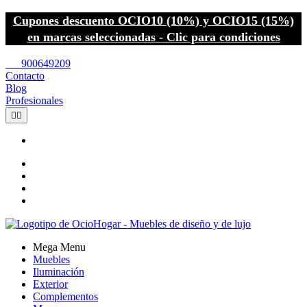
Cupones descuento OCIO10 (10%) y OCIO15 (15%)
en marcas seleccionadas - Clic para condiciones
call
900649209
Contacto
Blog
Profesionales


Mega Menu
Muebles
Iluminación
Exterior
Complementos