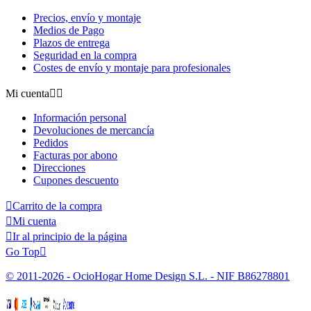
Precios, envío y montaje
Medios de Pago
Plazos de entrega
Seguridad en la compra
Costes de envío y montaje para profesionales
Mi cuenta


Información personal
Devoluciones de mercancía
Pedidos
Facturas por abono
Direcciones
Cupones descuento

Carrito de la compra

Mi cuenta

Ir al principio de la página
Go Top

© 2011-2026 - OcioHogar Home Design S.L. - NIF B86278801