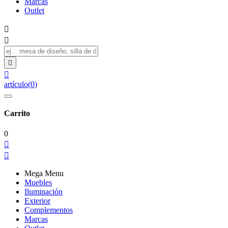
Marcas
Outlet




artículo
(
0
)
Carrito
0


Mega Menu
Muebles
Iluminación
Exterior
Complementos
Marcas