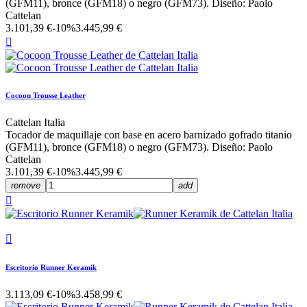
(GFM11), bronce (GFM18) o negro (GFM73). Diseño: Paolo
Cattelan
3.101,39 €
-10%
3.445,99 €

Cocoon Trousse Leather
Cattelan Italia
Tocador de maquillaje con base en acero barnizado gofrado titanio
(GFM11), bronce (GFM18) o negro (GFM73). Diseño: Paolo
Cattelan
3.101,39 €
-10%
3.445,99 €
remove
add


Escritorio Runner Keramik
3.113,09 €
-10%
3.458,99 €