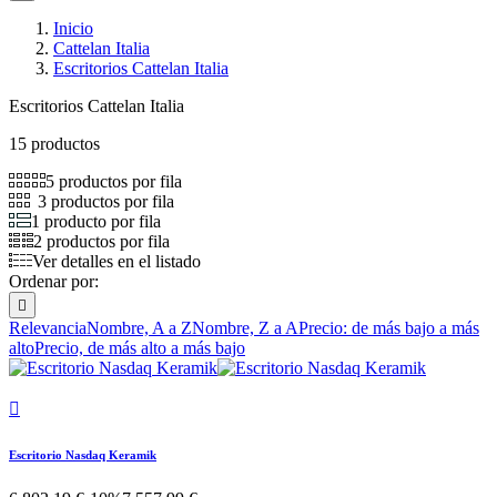
Inicio
Cattelan Italia
Escritorios Cattelan Italia
Escritorios Cattelan Italia
15 productos
5 productos por fila
3 productos por fila
1 producto por fila
2 productos por fila
Ver detalles en el listado
Ordenar por:

Relevancia
Nombre, A a Z
Nombre, Z a A
Precio: de más bajo a más
alto
Precio, de más alto a más bajo

Escritorio Nasdaq Keramik