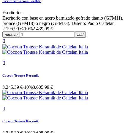
Escritorio Cocoon Leather
Escritorios
Escritorio con base en acero barnizado gofrado titanio (GFM11),
bronce (GFM18) o negro (GFM73). Diseño: Paolo Cattelan
2.195,99 €
-10%
2.439,99 €
remove
add


Cocoon Trousse Keramik
3.245,39 €
-10%
3.605,99 €

Cocoon Trousse Keramik
3.245,39 €
-10%
3.605,99 €