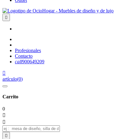
Outlet

Profesionales
Contacto
call
900649209

artículo
(
0
)
Carrito
0


