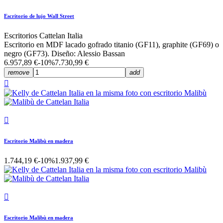
Escritorio de lujo Wall Street
Escritorios Cattelan Italia
Escritorio en MDF lacado gofrado titanio (GF11), graphite (GF69) o
negro (GF73). Diseño: Alessio Bassan
6.957,89 €
-10%
7.730,99 €
remove
add


Escritorio Malibù en madera
1.744,19 €
-10%
1.937,99 €

Escritorio Malibù en madera