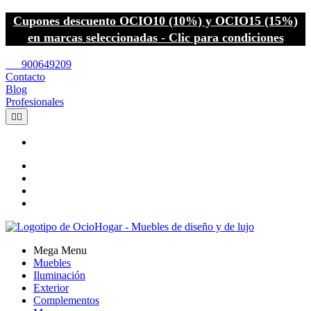
Cupones descuento OCIO10 (10%) y OCIO15 (15%)
en marcas seleccionadas - Clic para condiciones
call
900649209
Contacto
Blog
Profesionales


Mega Menu
Muebles
Iluminación
Exterior
Complementos