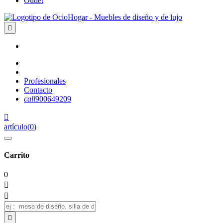
Outlet

Profesionales
Contacto
call
900649209

artículo
(
0
)
Carrito
0


