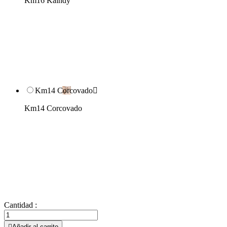
Km16 Kaindy
Km14 Corcovado

Km14 Corcovado
Cantidad :

Añadir al carrito