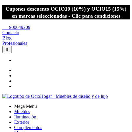
Cupones descuento OCIO10 (10%) y OCIO15 (15%)
en marcas seleccionadas - Clic para condiciones
call
900649209
Contacto
Blog
Profesionales


Mega Menu
Muebles
Iluminación
Exterior
Complementos