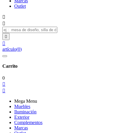
Marcas
Outlet




artículo
(
0
)
Carrito
0


Mega Menu
Muebles
Iluminación
Exterior
Complementos
Marcas