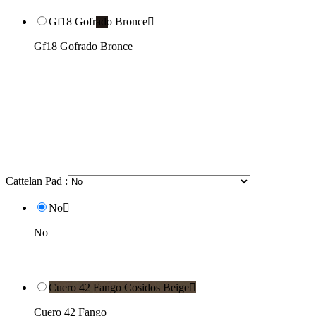
Gf18 Gofrado Bronce

Gf18 Gofrado Bronce
Cattelan Pad :
No

No
Cuero 42 Fango Cosidos Beige

Cuero 42 Fango