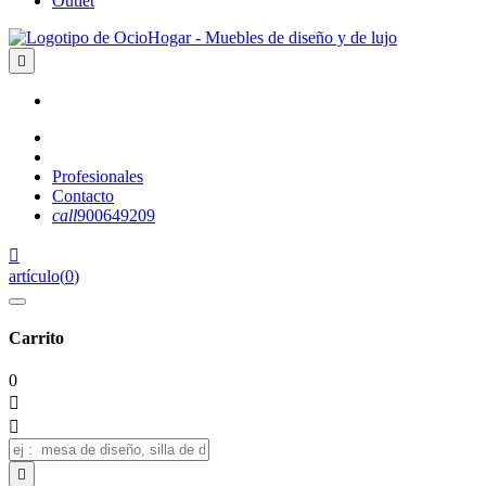
Outlet

Profesionales
Contacto
call
900649209

artículo
(
0
)
Carrito
0


