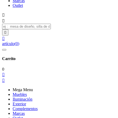
Marcas
Outlet




artículo
(
0
)
Carrito
0


Mega Menu
Muebles
Iluminación
Exterior
Complementos
Marcas