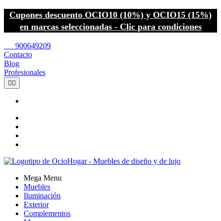
Cupones descuento OCIO10 (10%) y OCIO15 (15%)
en marcas seleccionadas - Clic para condiciones
call
900649209
Contacto
Blog
Profesionales


Mega Menu
Muebles
Iluminación
Exterior
Complementos