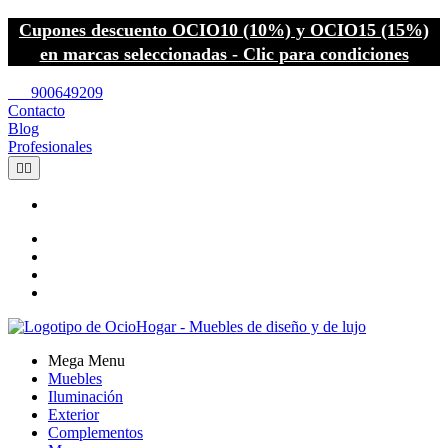
Cupones descuento OCIO10 (10%) y OCIO15 (15%)
en marcas seleccionadas - Clic para condiciones
call
900649209
Contacto
Blog
Profesionales


Mega Menu
Muebles
Iluminación
Exterior
Complementos