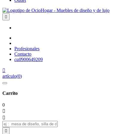
Outlet

Profesionales
Contacto
call
900649209

artículo
(
0
)
Carrito
0


