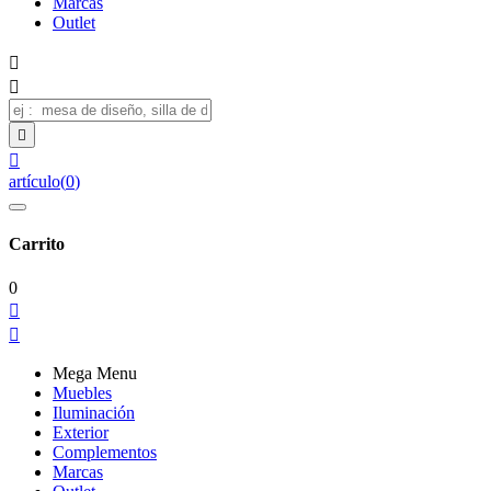
Marcas
Outlet




artículo
(
0
)
Carrito
0


Mega Menu
Muebles
Iluminación
Exterior
Complementos
Marcas