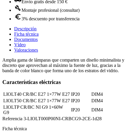
Envío gratis desde 150 €
Montaje profesional (consultar)
3% descuento por transferencia
Descripción
Ficha técnica
Documentos
Vídeo
Valoraciones
Amplia gama de lámparas que comparten un diseño minimalista y
discreto que aprovechan al máximo la fuente de luz, gracias a la
banda de color blanco que forma uno de los estratos del vidrio.
Características eléctricas
LIOLT40 CR/BC E27 1×77W E27
IP20
DIM4
LIOLT50 CR/BC E27 1×77W E27
IP20
DIM4
LIOLTP CR/BC NI G9 1×60W
IP20
DIM4
G9
Referencia
3-LIOLT000P00NI-CRBCG9-2CE-1d28
Ficha técnica