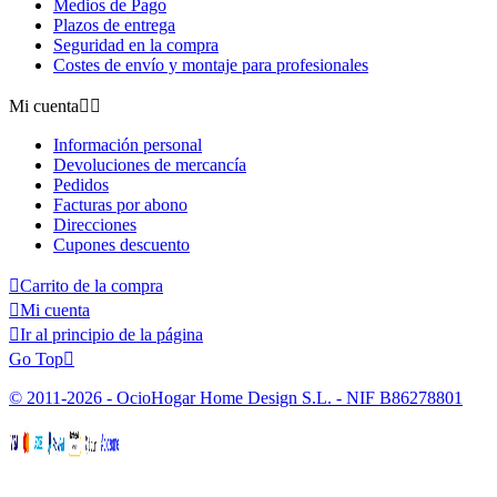
Medios de Pago
Plazos de entrega
Seguridad en la compra
Costes de envío y montaje para profesionales
Mi cuenta


Información personal
Devoluciones de mercancía
Pedidos
Facturas por abono
Direcciones
Cupones descuento

Carrito de la compra

Mi cuenta

Ir al principio de la página
Go Top

© 2011-2026 - OcioHogar Home Design S.L. - NIF B86278801