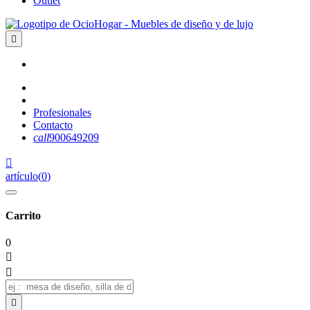
Outlet

Profesionales
Contacto
call
900649209

artículo
(
0
)
Carrito
0


