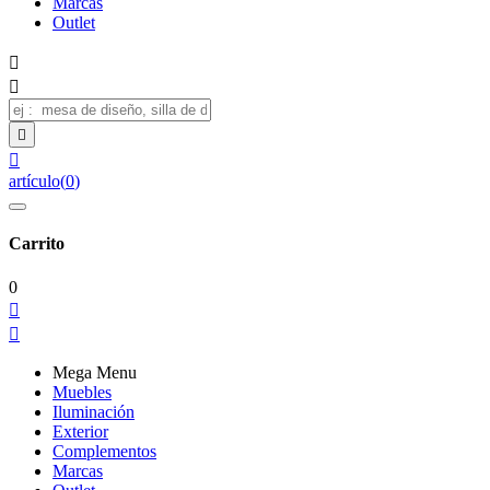
Marcas
Outlet




artículo
(
0
)
Carrito
0


Mega Menu
Muebles
Iluminación
Exterior
Complementos
Marcas