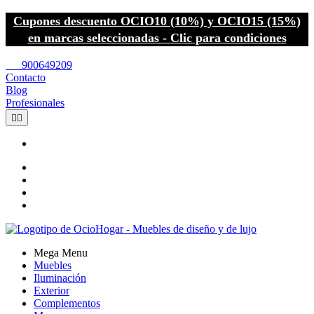
Cupones descuento OCIO10 (10%) y OCIO15 (15%)
en marcas seleccionadas - Clic para condiciones
call
900649209
Contacto
Blog
Profesionales


Mega Menu
Muebles
Iluminación
Exterior
Complementos