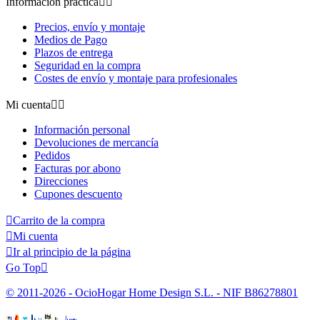
Información práctica


Precios, envío y montaje
Medios de Pago
Plazos de entrega
Seguridad en la compra
Costes de envío y montaje para profesionales
Mi cuenta


Información personal
Devoluciones de mercancía
Pedidos
Facturas por abono
Direcciones
Cupones descuento

Carrito de la compra

Mi cuenta

Ir al principio de la página
Go Top

© 2011-2026 - OcioHogar Home Design S.L. - NIF B86278801