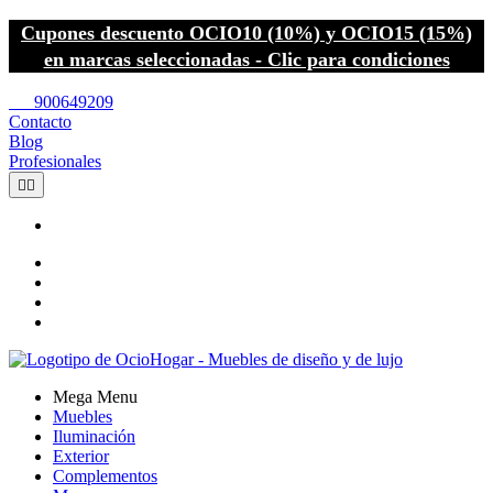
Cupones descuento OCIO10 (10%) y OCIO15 (15%)
en marcas seleccionadas - Clic para condiciones
call
900649209
Contacto
Blog
Profesionales


Mega Menu
Muebles
Iluminación
Exterior
Complementos