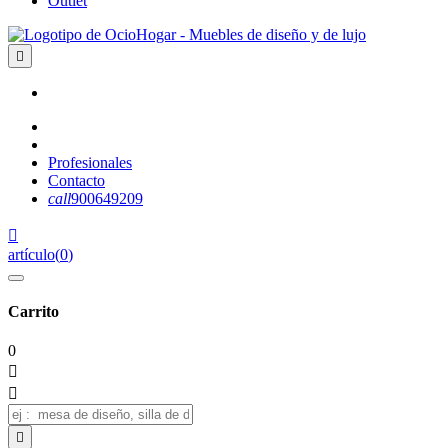
Outlet

Profesionales
Contacto
call
900649209

artículo
(
0
)
Carrito
0


