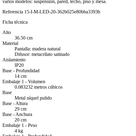
varios modelos: suspensión, pared, techo, piso y mesa.
Referencia
15-I-M-LED-20-362b025e80bba3393b
Ficha técnica
Alto
36.50 cm
Material
Pantalla: madera natural
Difusor: metacrilato satinado
Aislamiento
IP20
Base - Profundidad
14 cm
Embalaje 1 - Volumen
0.083232 metros cúbicos
Base
Metal níquel pulido
Base - Altura
29 cm
Base - Anchura
20 cm
Embalaje 1 - Peso
4 kg