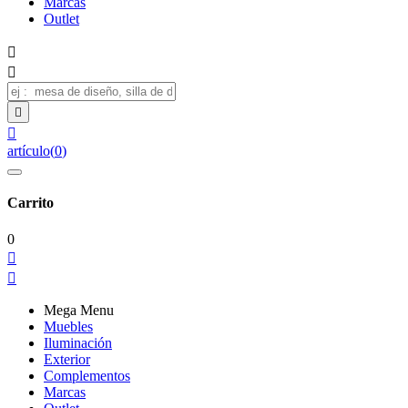
Marcas
Outlet




artículo
(
0
)
Carrito
0


Mega Menu
Muebles
Iluminación
Exterior
Complementos
Marcas