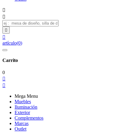




artículo
(
0
)
Carrito
0


Mega Menu
Muebles
Iluminación
Exterior
Complementos
Marcas
Outlet