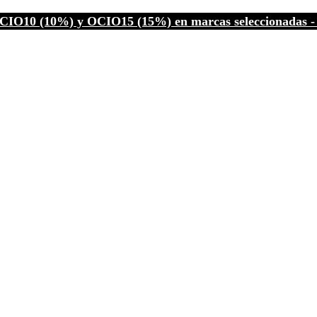
CIO10 (10%) y OCIO15 (15%) en marcas seleccionadas - C