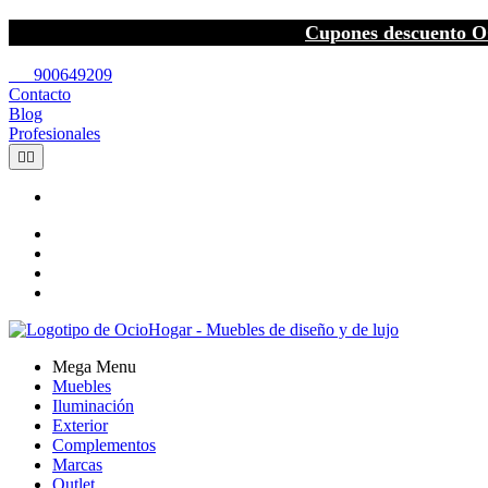
Cupones descuento O
call
900649209
Contacto
Blog
Profesionales


Mega Menu
Muebles
Iluminación
Exterior
Complementos
Marcas
Outlet