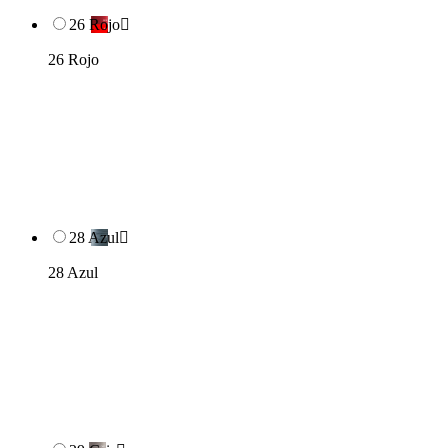
26 Rojo

26 Rojo
28 Azul

28 Azul