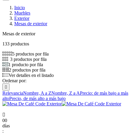
Inicio
Muebles
Exterior
Mesas de exterior
Mesas de exterior
133 productos
5 productos por fila
3 productos por fila
1 producto por fila
2 productos por fila
Ver detalles en el listado
Ordenar por:

Relevancia
Nombre, A a Z
Nombre, Z a A
Precio: de más bajo a más
alto
Precio, de más alto a más bajo

00
días
: