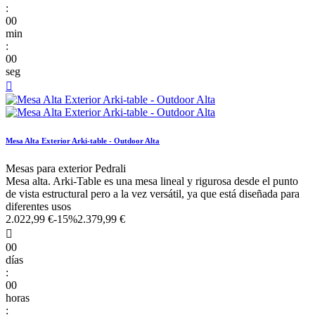
:
00
min
:
00
seg

Mesa Alta Exterior Arki-table - Outdoor Alta
Mesas para exterior Pedrali
Mesa alta. Arki-Table es una mesa lineal y rigurosa desde el punto
de vista estructural pero a la vez versátil, ya que está diseñada para
diferentes usos
2.022,99 €
-15%
2.379,99 €

00
días
:
00
horas
: