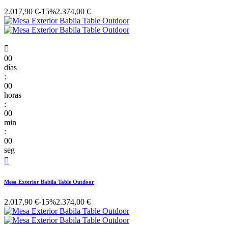
2.017,90 €
-15%
2.374,00 €

00
días
:
00
horas
:
00
min
:
00
seg

Mesa Exterior Babila Table Outdoor
2.017,90 €
-15%
2.374,00 €