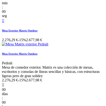
min
:
00
seg

Mesa Exterior Matrix Outdoor
2.276,29 €
-15%
2.677,98 €
Mesa Exterior Matrix Outdoor
Pedrali
Mesa de comedor exterior. Matrix es una colección de mesas,
escritorios y consolas de líneas sencillas y básicas, con estructuras
ligeras pero de gran solidez
2.276,29 €
-15%
2.677,98 €

00
días
:
00