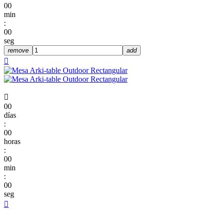
00
min
:
00
seg
remove
add


00
días
:
00
horas
:
00
min
:
00
seg
