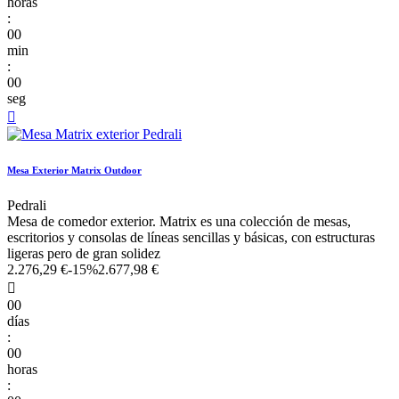
horas
:
00
min
:
00
seg

Mesa Exterior Matrix Outdoor
Pedrali
Mesa de comedor exterior. Matrix es una colección de mesas,
escritorios y consolas de líneas sencillas y básicas, con estructuras
ligeras pero de gran solidez
2.276,29 €
-15%
2.677,98 €

00
días
:
00
horas
: