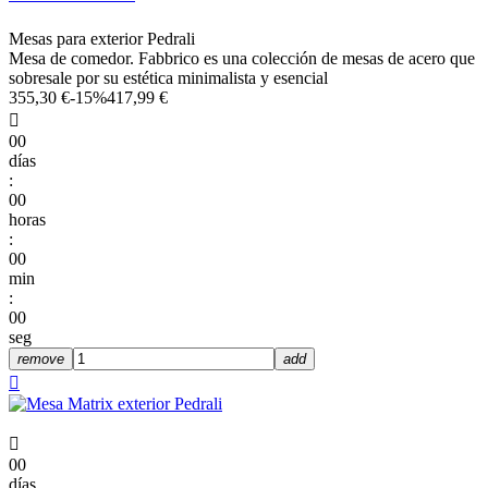
Mesas para exterior Pedrali
Mesa de comedor. Fabbrico es una colección de mesas de acero que
sobresale por su estética minimalista y esencial
355,30 €
-15%
417,99 €

00
días
:
00
horas
:
00
min
:
00
seg
remove
add


00
días