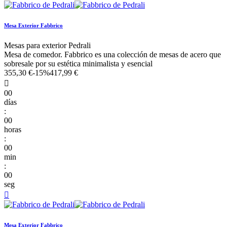
Mesa Exterior Fabbrico
Mesas para exterior Pedrali
Mesa de comedor. Fabbrico es una colección de mesas de acero que
sobresale por su estética minimalista y esencial
355,30 €
-15%
417,99 €

00
días
:
00
horas
:
00
min
:
00
seg

Mesa Exterior Fabbrico