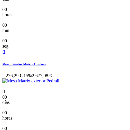
:
00
horas
:
00
min
:
00
seg

Mesa Exterior Matrix Outdoor
2.276,29 €
-15%
2.677,98 €

00
días
:
00
horas
:
00