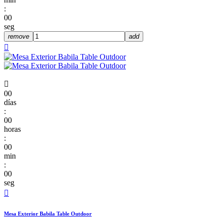
:
00
seg
remove
add


00
días
:
00
horas
:
00
min
:
00
seg

Mesa Exterior Babila Table Outdoor