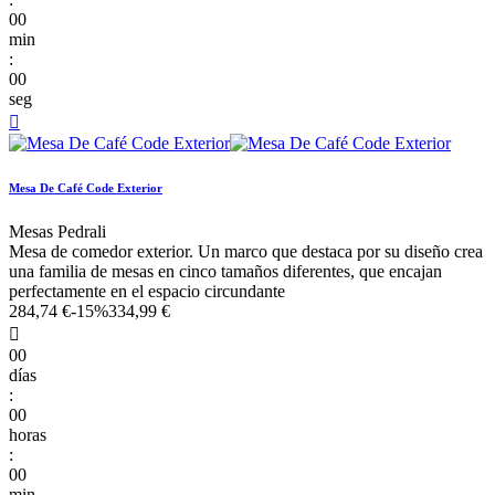
00
min
:
00
seg

Mesa De Café Code Exterior
Mesas Pedrali
Mesa de comedor exterior. Un marco que destaca por su diseño crea
una familia de mesas en cinco tamaños diferentes, que encajan
perfectamente en el espacio circundante
284,74 €
-15%
334,99 €

00
días
:
00
horas
:
00
min