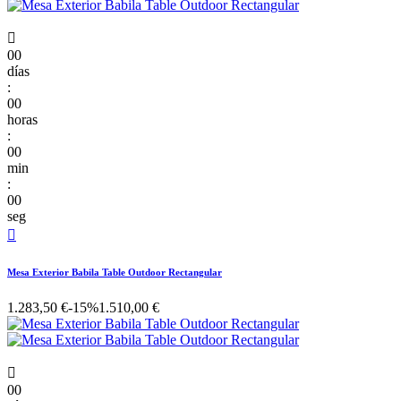

00
días
:
00
horas
:
00
min
:
00
seg

Mesa Exterior Babila Table Outdoor Rectangular
1.283,50 €
-15%
1.510,00 €

00