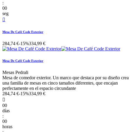
:
00
seg

Mesa De Café Code Exterior
284,74 €
-15%
334,99 €
Mesa De Café Code Exterior
Mesas Pedrali
Mesa de comedor exterior. Un marco que destaca por su diseño crea
una familia de mesas en cinco tamaños diferentes, que encajan
perfectamente en el espacio circundante
284,74 €
-15%
334,99 €

00
días
:
00
horas
: