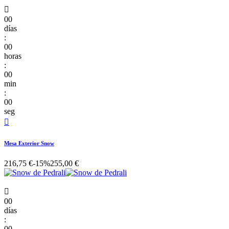

00
días
:
00
horas
:
00
min
:
00
seg

Mesa Exterior Snow
216,75 €
-15%
255,00 €

00
días
:
00