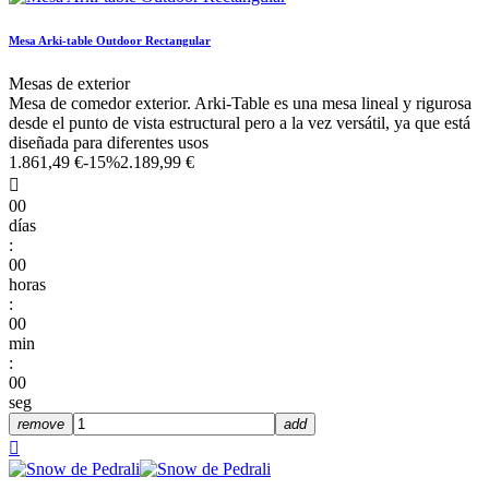
Mesa Arki-table Outdoor Rectangular
Mesas de exterior
Mesa de comedor exterior. Arki-Table es una mesa lineal y rigurosa
desde el punto de vista estructural pero a la vez versátil, ya que está
diseñada para diferentes usos
1.861,49 €
-15%
2.189,99 €

00
días
:
00
horas
:
00
min
:
00
seg
remove
add
