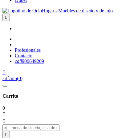
Outlet

Profesionales
Contacto
call
900649209

artículo
(
0
)
Carrito
0


