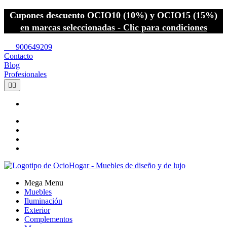
Cupones descuento OCIO10 (10%) y OCIO15 (15%)
en marcas seleccionadas - Clic para condiciones
call
900649209
Contacto
Blog
Profesionales


Mega Menu
Muebles
Iluminación
Exterior
Complementos