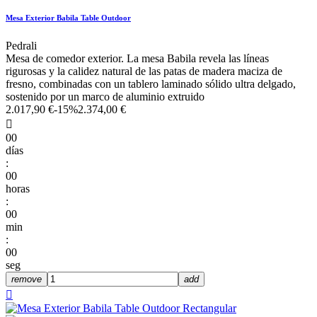
Mesa Exterior Babila Table Outdoor
Pedrali
Mesa de comedor exterior. La mesa Babila revela las líneas
rigurosas y la calidez natural de las patas de madera maciza de
fresno, combinadas con un tablero laminado sólido ultra delgado,
sostenido por un marco de aluminio extruido
2.017,90 €
-15%
2.374,00 €

00
días
:
00
horas
:
00
min
:
00
seg
remove
add
