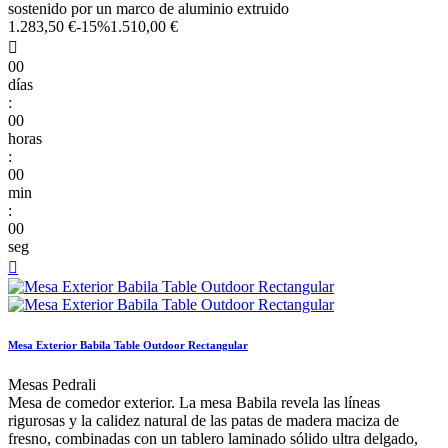
sostenido por un marco de aluminio extruido
1.283,50 €
-15%
1.510,00 €

00
días
:
00
horas
:
00
min
:
00
seg

Mesa Exterior Babila Table Outdoor Rectangular
Mesas Pedrali
Mesa de comedor exterior. La mesa Babila revela las líneas
rigurosas y la calidez natural de las patas de madera maciza de
fresno, combinadas con un tablero laminado sólido ultra delgado,