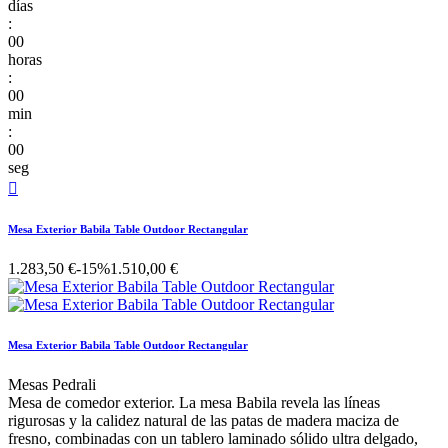
días
:
00
horas
:
00
min
:
00
seg

Mesa Exterior Babila Table Outdoor Rectangular
1.283,50 €
-15%
1.510,00 €
Mesa Exterior Babila Table Outdoor Rectangular
Mesas Pedrali
Mesa de comedor exterior. La mesa Babila revela las líneas
rigurosas y la calidez natural de las patas de madera maciza de
fresno, combinadas con un tablero laminado sólido ultra delgado,