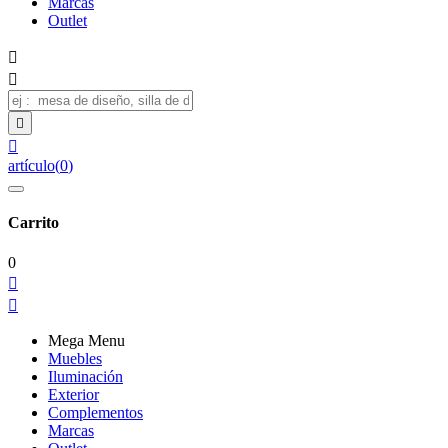
Marcas
Outlet




artículo
(
0
)
Carrito
0


Mega Menu
Muebles
Iluminación
Exterior
Complementos
Marcas