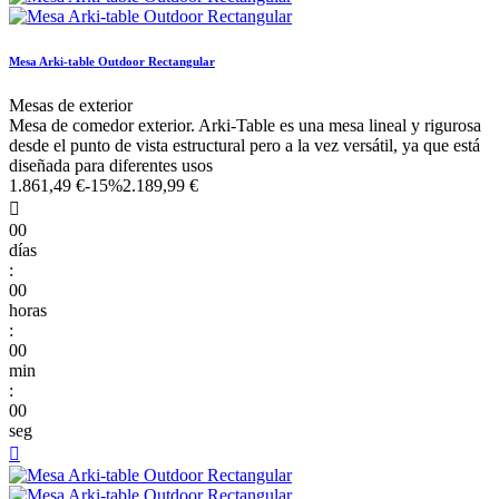
Mesa Arki-table Outdoor Rectangular
Mesas de exterior
Mesa de comedor exterior. Arki-Table es una mesa lineal y rigurosa
desde el punto de vista estructural pero a la vez versátil, ya que está
diseñada para diferentes usos
1.861,49 €
-15%
2.189,99 €

00
días
:
00
horas
:
00
min
:
00
seg
