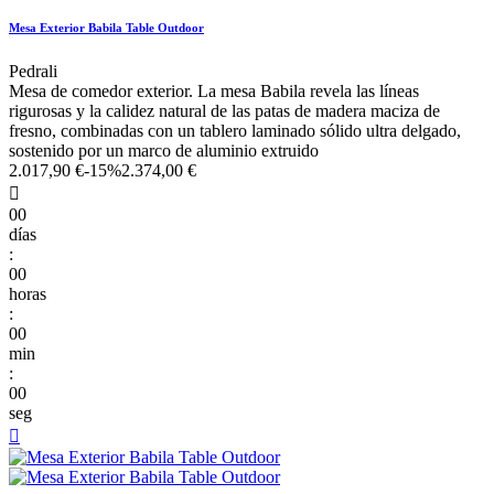
Mesa Exterior Babila Table Outdoor
Pedrali
Mesa de comedor exterior. La mesa Babila revela las líneas
rigurosas y la calidez natural de las patas de madera maciza de
fresno, combinadas con un tablero laminado sólido ultra delgado,
sostenido por un marco de aluminio extruido
2.017,90 €
-15%
2.374,00 €

00
días
:
00
horas
:
00
min
:
00
seg
