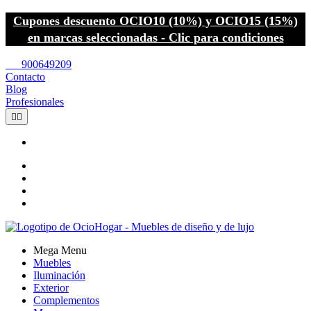
Cupones descuento OCIO10 (10%) y OCIO15 (15%)
en marcas seleccionadas - Clic para condiciones
call
900649209
Contacto
Blog
Profesionales


Mega Menu
Muebles
Iluminación
Exterior
Complementos