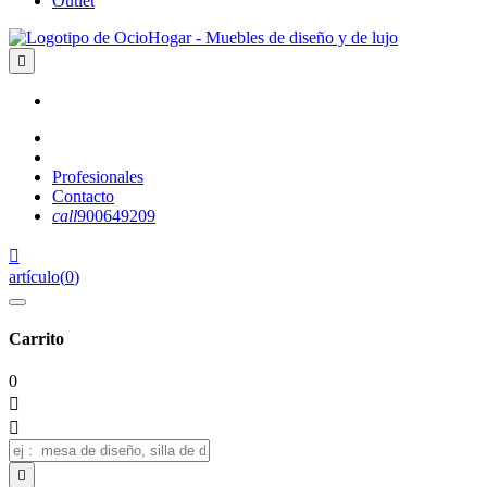
Outlet

Profesionales
Contacto
call
900649209

artículo
(
0
)
Carrito
0


