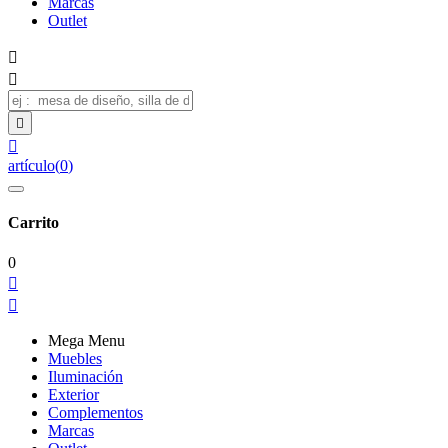
Marcas
Outlet




artículo
(
0
)
Carrito
0


Mega Menu
Muebles
Iluminación
Exterior
Complementos
Marcas