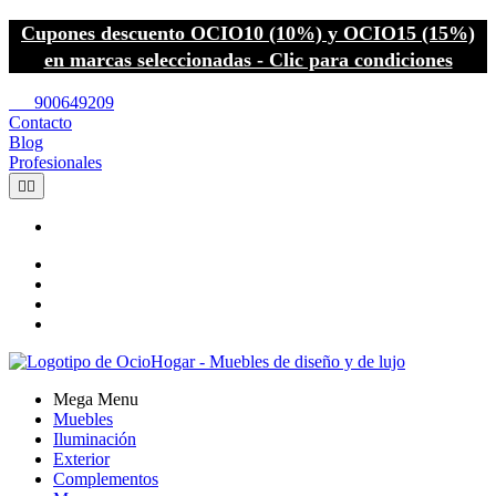
Cupones descuento OCIO10 (10%) y OCIO15 (15%)
en marcas seleccionadas - Clic para condiciones
call
900649209
Contacto
Blog
Profesionales


Mega Menu
Muebles
Iluminación
Exterior
Complementos