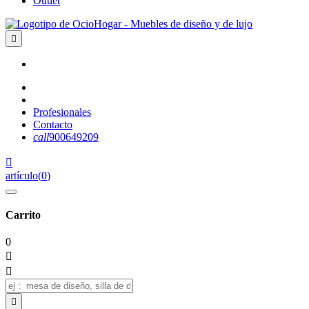
Outlet

Profesionales
Contacto
call
900649209

artículo
(
0
)
Carrito
0


