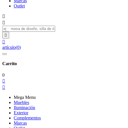
Marcas
Outlet




artículo
(
0
)
Carrito
0


Mega Menu
Muebles
Iluminación
Exterior
Complementos
Marcas