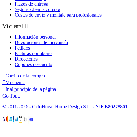
Plazos de entrega
Seguridad en la compra
Costes de envío y montaje para profesionales
Mi cuenta


Información personal
Devoluciones de mercancía
Pedidos
Facturas por abono
Direcciones
Cupones descuento

Carrito de la compra

Mi cuenta

Ir al principio de la página
Go Top

© 2011-2026 - OcioHogar Home Design S.L. - NIF B86278801