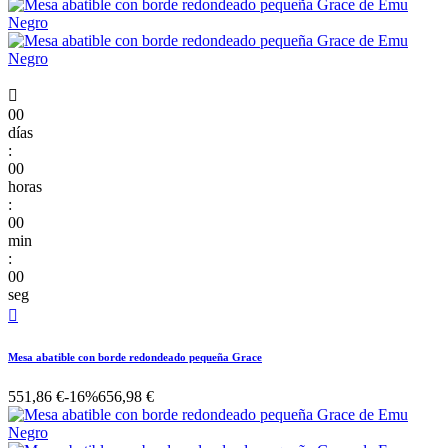

00
días
:
00
horas
:
00
min
:
00
seg

Mesa abatible con borde redondeado pequeña Grace
551,86 €
-16%
656,98 €