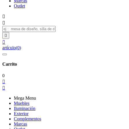
Marcas
Outlet




artículo
(
0
)
Carrito
0


Mega Menu
Muebles
Iluminación
Exterior
Complementos
Marcas