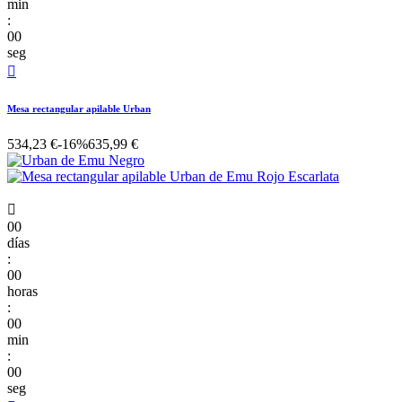
min
:
00
seg

Mesa rectangular apilable Urban
534,23 €
-16%
635,99 €

00
días
:
00
horas
:
00
min
:
00
seg