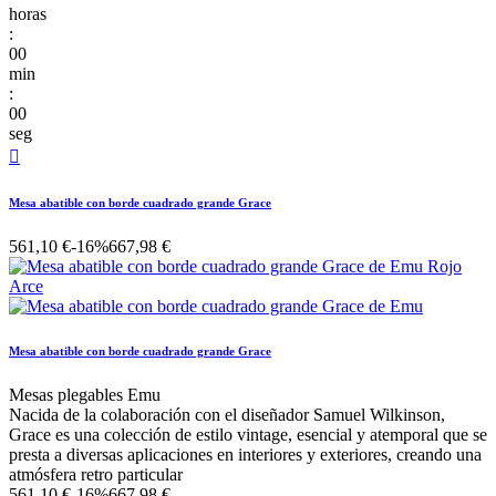
horas
:
00
min
:
00
seg

Mesa abatible con borde cuadrado grande Grace
561,10 €
-16%
667,98 €
Mesa abatible con borde cuadrado grande Grace
Mesas plegables Emu
Nacida de la colaboración con el diseñador Samuel Wilkinson,
Grace es una colección de estilo vintage, esencial y atemporal que se
presta a diversas aplicaciones en interiores y exteriores, creando una
atmósfera retro particular
561,10 €
-16%
667,98 €