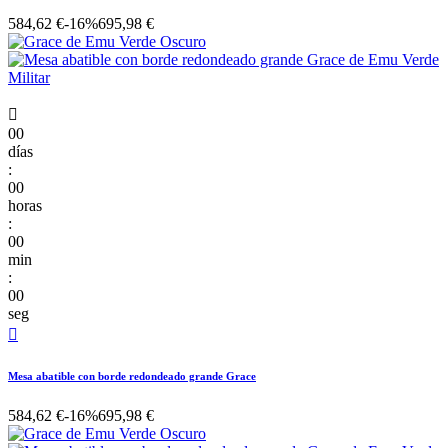
584,62 €
-16%
695,98 €

00
días
:
00
horas
:
00
min
:
00
seg

Mesa abatible con borde redondeado grande Grace
584,62 €
-16%
695,98 €