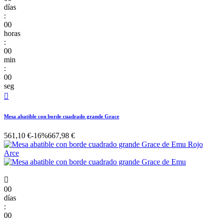
días
:
00
horas
:
00
min
:
00
seg

Mesa abatible con borde cuadrado grande Grace
561,10 €
-16%
667,98 €

00
días
:
00