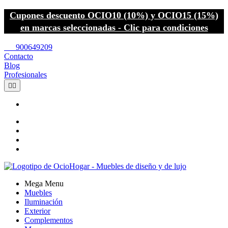
Cupones descuento OCIO10 (10%) y OCIO15 (15%)
en marcas seleccionadas - Clic para condiciones
call
900649209
Contacto
Blog
Profesionales


Mega Menu
Muebles
Iluminación
Exterior
Complementos