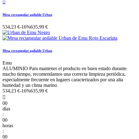

Mesa rectangular apilable Urban
534,23 €
-16%
635,99 €
Mesa rectangular apilable Urban
Emu
ALUMINIO Para mantener el producto en buen estado durante
mucho tiempo, recomendamos una correcta limpieza periódica,
especialmente frecuente en lugares caracterizados por una alta
humedad y un clima marino
534,23 €
-16%
635,99 €

00
días
:
00
horas
:
00