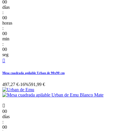
00
días
:
00
horas
:
00
min
:
00
seg

Mesa cuadrada apilable Urban de 90x90 cm
497,27 €
-16%
591,99 €

00
días
:
00