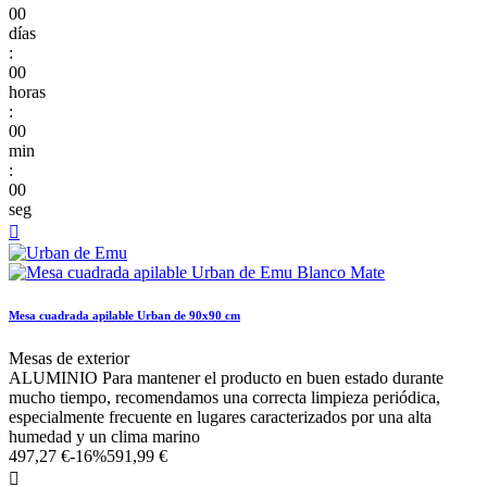
00
días
:
00
horas
:
00
min
:
00
seg

Mesa cuadrada apilable Urban de 90x90 cm
Mesas de exterior
ALUMINIO Para mantener el producto en buen estado durante
mucho tiempo, recomendamos una correcta limpieza periódica,
especialmente frecuente en lugares caracterizados por una alta
humedad y un clima marino
497,27 €
-16%
591,99 €
