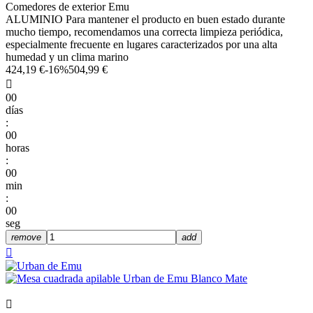
Comedores de exterior Emu
ALUMINIO Para mantener el producto en buen estado durante
mucho tiempo, recomendamos una correcta limpieza periódica,
especialmente frecuente en lugares caracterizados por una alta
humedad y un clima marino
424,19 €
-16%
504,99 €

00
días
:
00
horas
:
00
min
:
00
seg
remove
add

