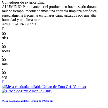
Comedores de exterior Emu
ALUMINIO Para mantener el producto en buen estado durante
mucho tiempo, recomendamos una correcta limpieza periódica,
especialmente frecuente en lugares caracterizados por una alta
humedad y un clima marino
424,19 €
-16%
504,99 €

00
días
:
00
horas
:
00
min
:
00
seg

Mesa cuadrada apilable Urban de 80x80 cm