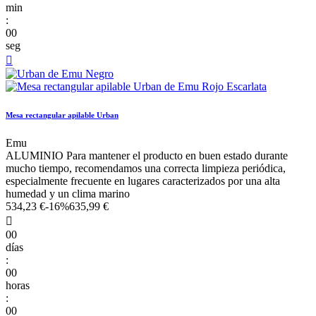
min
:
00
seg

Mesa rectangular apilable Urban
Emu
ALUMINIO Para mantener el producto en buen estado durante
mucho tiempo, recomendamos una correcta limpieza periódica,
especialmente frecuente en lugares caracterizados por una alta
humedad y un clima marino
534,23 €
-16%
635,99 €

00
días
:
00
horas
:
00