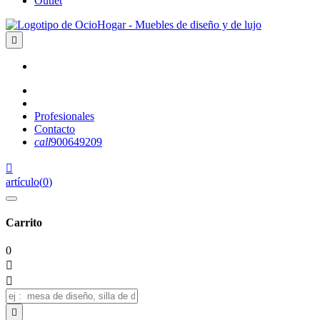
Outlet

Profesionales
Contacto
call
900649209

artículo
(
0
)
Carrito
0


