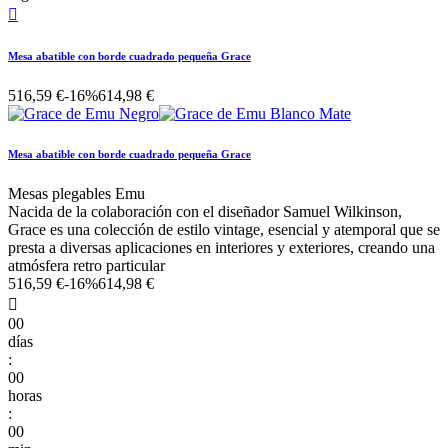

Mesa abatible con borde cuadrado pequeña Grace
516,59 €
-16%
614,98 €
Mesa abatible con borde cuadrado pequeña Grace
Mesas plegables Emu
Nacida de la colaboración con el diseñador Samuel Wilkinson,
Grace es una colección de estilo vintage, esencial y atemporal que se
presta a diversas aplicaciones en interiores y exteriores, creando una
atmósfera retro particular
516,59 €
-16%
614,98 €

00
días
:
00
horas
:
00