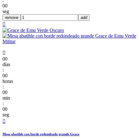
:
00
seg
remove
add


00
días
:
00
horas
:
00
min
:
00
seg

Mesa abatible con borde redondeado grande Grace