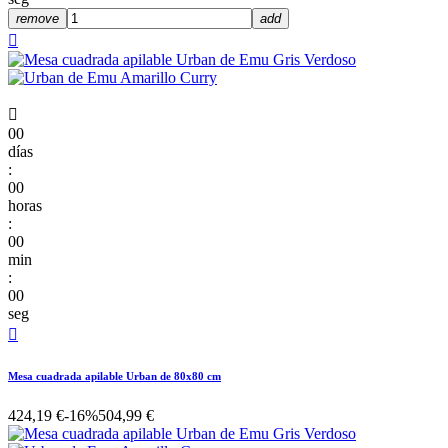
remove
add


00
días
:
00
horas
:
00
min
:
00
seg

Mesa cuadrada apilable Urban de 80x80 cm
424,19 €
-16%
504,99 €