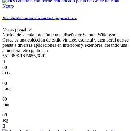
Mesa abatible con borde redondeado pequeña Grace
Mesas plegables
Nacida de la colaboración con el diseñador Samuel Wilkinson,
Grace es una colección de estilo vintage, esencial y atemporal que se
presta a diversas aplicaciones en interiores y exteriores, creando una
atmósfera retro particular
551,86 €
-16%
656,98 €

00
días
:
00
horas
:
00
min
:
00
seg
