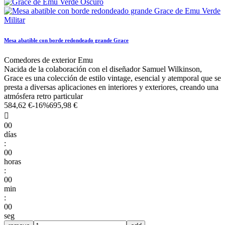
Mesa abatible con borde redondeado grande Grace
Comedores de exterior Emu
Nacida de la colaboración con el diseñador Samuel Wilkinson,
Grace es una colección de estilo vintage, esencial y atemporal que se
presta a diversas aplicaciones en interiores y exteriores, creando una
atmósfera retro particular
584,62 €
-16%
695,98 €

00
días
:
00
horas
:
00
min
:
00
seg