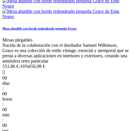
Mesa abatible con borde redondeado pequeña Grace
Mesas plegables
Nacida de la colaboración con el diseñador Samuel Wilkinson,
Grace es una colección de estilo vintage, esencial y atemporal que se
presta a diversas aplicaciones en interiores y exteriores, creando una
atmósfera retro particular
551,86 €
-16%
656,98 €

00
días
:
00
horas
:
00
min
:
00
seg