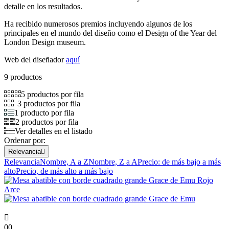
detalle en los resultados.
Ha recibido numerosos premios incluyendo algunos de los
principales en el mundo del diseño como el Design of the Year del
London Design museum.
Web del diseñador
aquí
9 productos
5 productos por fila
3 productos por fila
1 producto por fila
2 productos por fila
Ver detalles en el listado
Ordenar por:
Relevancia

Relevancia
Nombre, A a Z
Nombre, Z a A
Precio: de más bajo a más
alto
Precio, de más alto a más bajo

00