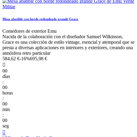
Mesa abatible con borde redondeado grande Grace
Comedores de exterior Emu
Nacida de la colaboración con el diseñador Samuel Wilkinson,
Grace es una colección de estilo vintage, esencial y atemporal que se
presta a diversas aplicaciones en interiores y exteriores, creando una
atmósfera retro particular
584,62 €
-16%
695,98 €

00
días
:
00
horas
:
00
min
:
00
seg
