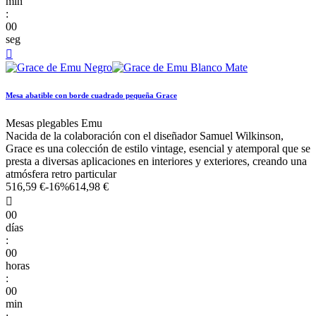
min
:
00
seg

Mesa abatible con borde cuadrado pequeña Grace
Mesas plegables Emu
Nacida de la colaboración con el diseñador Samuel Wilkinson,
Grace es una colección de estilo vintage, esencial y atemporal que se
presta a diversas aplicaciones en interiores y exteriores, creando una
atmósfera retro particular
516,59 €
-16%
614,98 €

00
días
:
00
horas
:
00
min