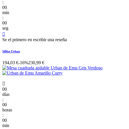
:
00
min
:
00
seg

Se el primero en escribir una reseña
Sillón Urban
194,03 €
-16%
230,99 €

00
días
:
00
horas
:
00
min