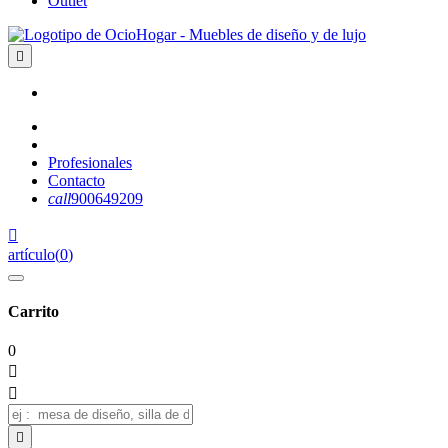
Outlet

Profesionales
Contacto
call
900649209

artículo
(
0
)
Carrito
0


