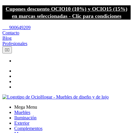
Cupones descuento OCIO10 (10%) y OCIO15 (15%)
en marcas seleccionadas - Clic para condiciones
call
900649209
Contacto
Blog
Profesionales


Mega Menu
Muebles
Iluminación
Exterior
Complementos