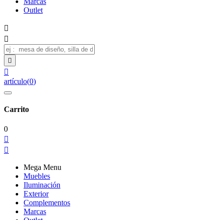
Marcas
Outlet




artículo
(
0
)
Carrito
0


Mega Menu
Muebles
Iluminación
Exterior
Complementos
Marcas