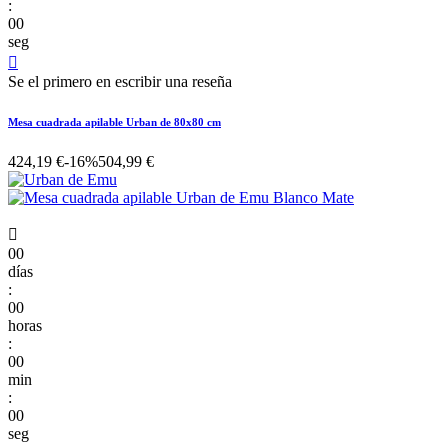
:
00
seg

Se el primero en escribir una reseña
Mesa cuadrada apilable Urban de 80x80 cm
424,19 €
-16%
504,99 €

00
días
:
00
horas
:
00
min
:
00
seg