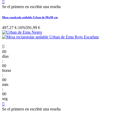

Se el primero en escribir una reseña
Mesa cuadrada apilable Urban de 90x90 cm
497,27 €
-16%
591,99 €

00
días
:
00
horas
:
00
min
:
00
seg

Se el primero en escribir una reseña