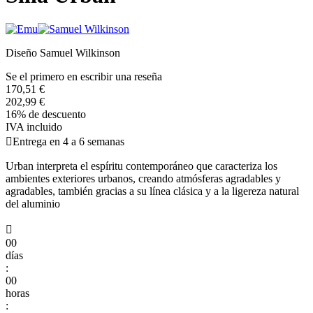
Diseño Samuel Wilkinson
Se el primero en escribir una reseña
170,51 €
202,99 €
16% de descuento
IVA incluido

Entrega en 4 a 6 semanas
Urban interpreta el espíritu contemporáneo que caracteriza los
ambientes exteriores urbanos, creando atmósferas agradables y
agradables, también gracias a su línea clásica y a la ligereza natural
del aluminio

00
días
:
00
horas
: