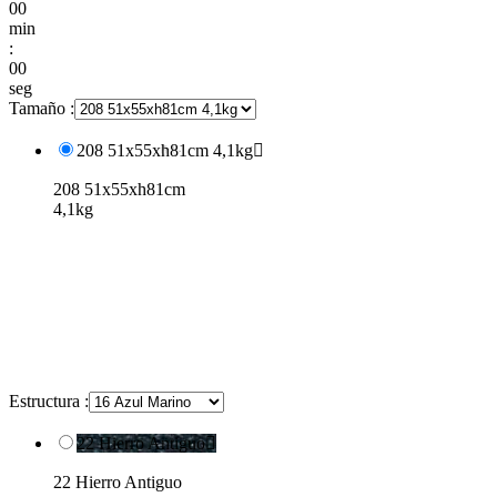
00
min
:
00
seg
Tamaño :
208 51x55xh81cm 4,1kg

208 51x55xh81cm
4,1kg
Estructura :
22 Hierro Antiguo

22 Hierro Antiguo