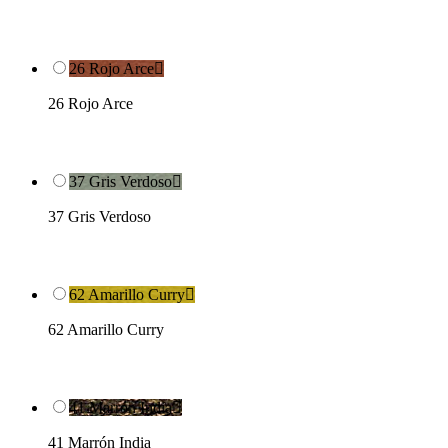
26 Rojo Arce

26 Rojo Arce
37 Gris Verdoso

37 Gris Verdoso
62 Amarillo Curry

62 Amarillo Curry
41 Marrón India

41 Marrón India