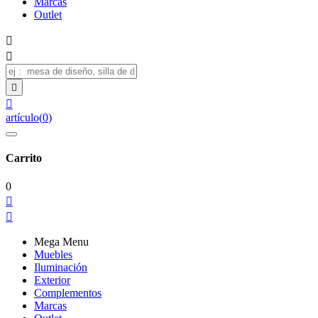
Marcas
Outlet




artículo
(
0
)
Carrito
0


Mega Menu
Muebles
Iluminación
Exterior
Complementos
Marcas