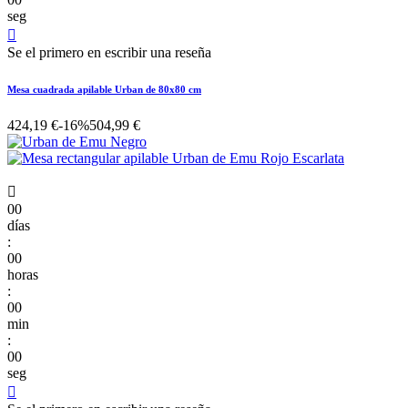
seg

Se el primero en escribir una reseña
Mesa cuadrada apilable Urban de 80x80 cm
424,19 €
-16%
504,99 €

00
días
:
00
horas
:
00
min
:
00
seg
