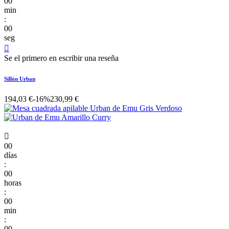
00
min
:
00
seg

Se el primero en escribir una reseña
Sillón Urban
194,03 €
-16%
230,99 €

00
días
:
00
horas
:
00
min
:
00