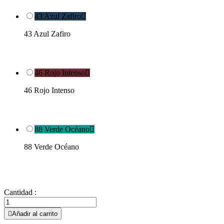
43 Azul Zafiro

43 Azul Zafiro
46 Rojo Intenso

46 Rojo Intenso
88 Verde Océano

88 Verde Océano
Cantidad :

Añadir al carrito