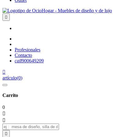
Outlet

Profesionales
Contacto
call
900649209

artículo
(
0
)
Carrito
0


