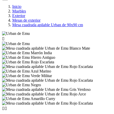
Inicio
Muebles
Exterior
Mesas de exterior
Mesa cuadrada apilable Urban de 90x90 cm


