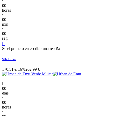
:
00
horas
:
00
min
:
00
seg

Se el primero en escribir una reseña
Silla Urban
170,51 €
-16%
202,99 €

00
días
:
00
horas
: