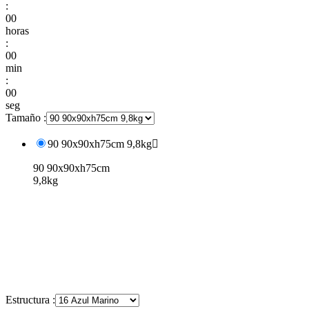
:
00
horas
:
00
min
:
00
seg
Tamaño :
90 90x90xh75cm 9,8kg

90 90x90xh75cm
9,8kg
Estructura :