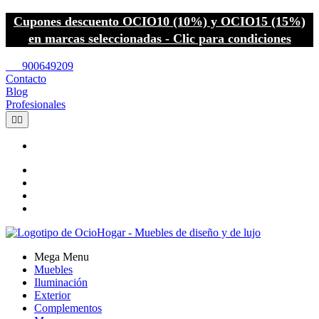
Cupones descuento OCIO10 (10%) y OCIO15 (15%)
en marcas seleccionadas - Clic para condiciones
call
900649209
Contacto
Blog
Profesionales


Mega Menu
Muebles
Iluminación
Exterior
Complementos