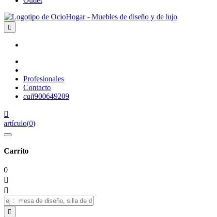
Outlet

Profesionales
Contacto
call
900649209

artículo
(
0
)
Carrito
0


