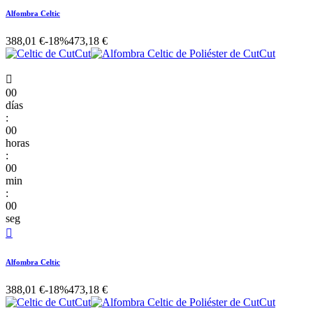
Alfombra Celtic
388,01 €
-18%
473,18 €

00
días
:
00
horas
:
00
min
:
00
seg

Alfombra Celtic
388,01 €
-18%
473,18 €