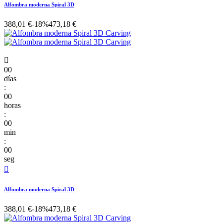
Alfombra moderna Spiral 3D
388,01 €
-18%
473,18 €

00
días
:
00
horas
:
00
min
:
00
seg

Alfombra moderna Spiral 3D
388,01 €
-18%
473,18 €