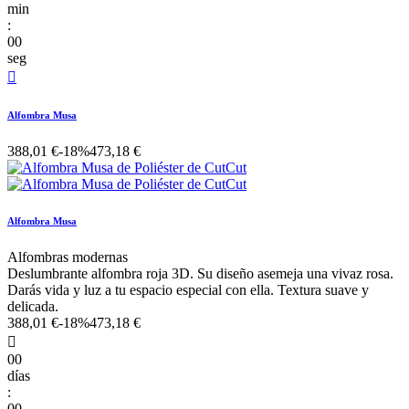
min
:
00
seg

Alfombra Musa
388,01 €
-18%
473,18 €
Alfombra Musa
Alfombras modernas
Deslumbrante alfombra roja 3D. Su diseño asemeja una vivaz rosa.
Darás vida y luz a tu espacio especial con ella. Textura suave y
delicada.
388,01 €
-18%
473,18 €

00
días
:
00