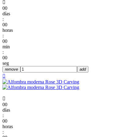

00
días
:
00
horas
:
00
min
:
00
seg
remove
add


00
días
:
00
horas
: