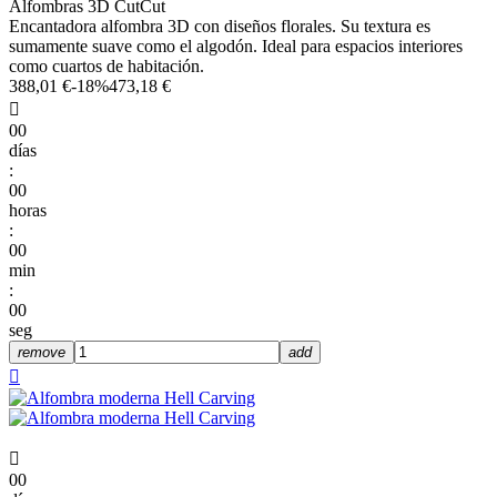
Alfombras 3D CutCut
Encantadora alfombra 3D con diseños florales. Su textura es
sumamente suave como el algodón. Ideal para espacios interiores
como cuartos de habitación.
388,01 €
-18%
473,18 €

00
días
:
00
horas
:
00
min
:
00
seg
remove
add


00