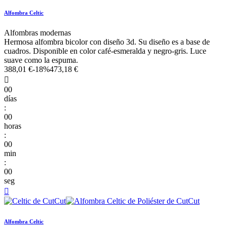
Alfombra Celtic
Alfombras modernas
Hermosa alfombra bicolor con diseño 3d. Su diseño es a base de
cuadros. Disponible en color café-esmeralda y negro-gris. Luce
suave como la espuma.
388,01 €
-18%
473,18 €

00
días
:
00
horas
:
00
min
:
00
seg

Alfombra Celtic