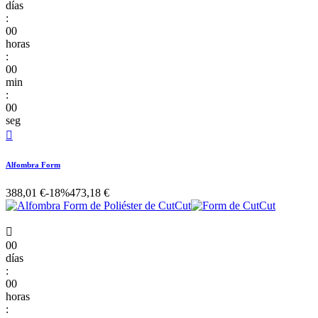
días
:
00
horas
:
00
min
:
00
seg

Alfombra Form
388,01 €
-18%
473,18 €

00
días
:
00
horas
: