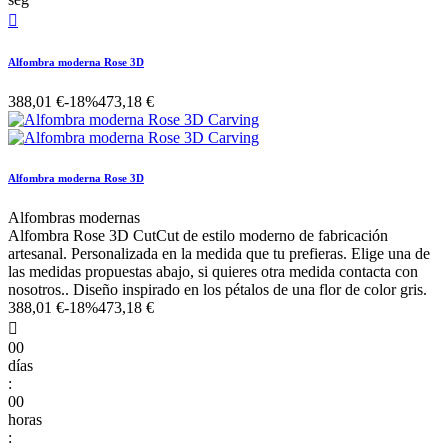

Alfombra moderna Rose 3D
388,01 €
-18%
473,18 €
Alfombra moderna Rose 3D
Alfombras modernas
Alfombra Rose 3D CutCut de estilo moderno de fabricación
artesanal. Personalizada en la medida que tu prefieras. Elige una de
las medidas propuestas abajo, si quieres otra medida contacta con
nosotros.. Diseño inspirado en los pétalos de una flor de color gris.
388,01 €
-18%
473,18 €

00
días
:
00
horas
: