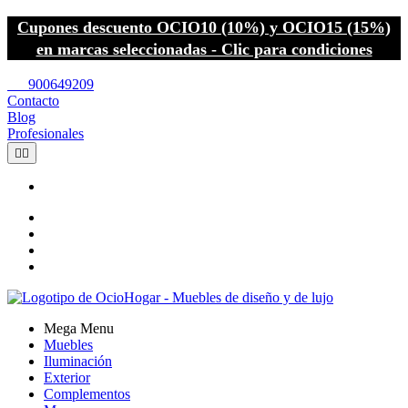
Cupones descuento OCIO10 (10%) y OCIO15 (15%)
en marcas seleccionadas - Clic para condiciones
call
900649209
Contacto
Blog
Profesionales


Mega Menu
Muebles
Iluminación
Exterior
Complementos