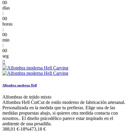
00
días
:
00
horas
:
00
min
:
00
seg

Alfombra moderna Hell
Alfombras de tejido mixto
Alfombra Hell CutCut de estilo moderno de fabricación artesanal.
Personalizada en la medida que tu prefieras. Elige una de las
medidas propuestas abajo, si quieres otra medida contacta con
nosotros.. El diseño psicodélico parece estar inspirado en el
ambiente de una pesadilla.
388,01 €
-18%
473,18 €