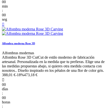
00
min
:
00
seg

Alfombra moderna Rose 3D
Alfombras modernas
Alfombra Rose 3D CutCut de estilo moderno de fabricación
artesanal. Personalizada en la medida que tu prefieras. Elige una de
las medidas propuestas abajo, si quieres otra medida contacta con
nosotros.. Diseño inspirado en los pétalos de una flor de color gris.
388,01 €
-18%
473,18 €

00
días
:
00
horas
: