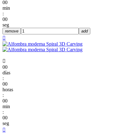
00
min
:
00
seg
remove
add


00
días
:
00
horas
:
00
min
:
00
seg
