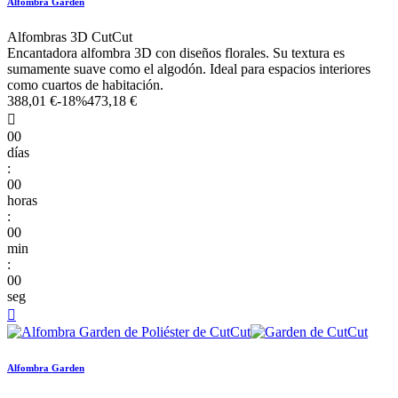
Alfombra Garden
Alfombras 3D CutCut
Encantadora alfombra 3D con diseños florales. Su textura es
sumamente suave como el algodón. Ideal para espacios interiores
como cuartos de habitación.
388,01 €
-18%
473,18 €

00
días
:
00
horas
:
00
min
:
00
seg

Alfombra Garden