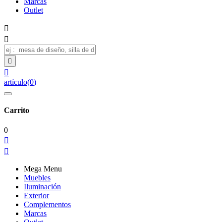
Marcas
Outlet




artículo
(
0
)
Carrito
0


Mega Menu
Muebles
Iluminación
Exterior
Complementos
Marcas