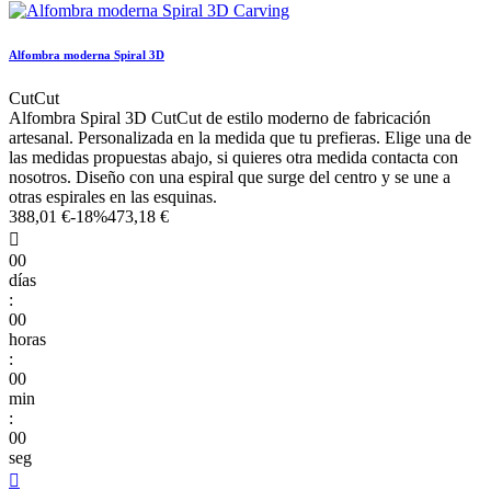
Alfombra moderna Spiral 3D
CutCut
Alfombra Spiral 3D CutCut de estilo moderno de fabricación
artesanal. Personalizada en la medida que tu prefieras. Elige una de
las medidas propuestas abajo, si quieres otra medida contacta con
nosotros. Diseño con una espiral que surge del centro y se une a
otras espirales en las esquinas.
388,01 €
-18%
473,18 €

00
días
:
00
horas
:
00
min
:
00
seg
