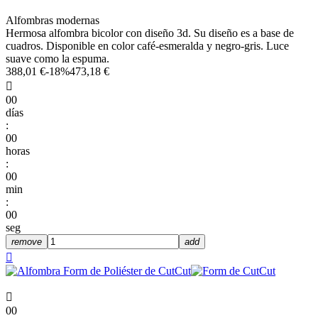
Alfombras modernas
Hermosa alfombra bicolor con diseño 3d. Su diseño es a base de
cuadros. Disponible en color café-esmeralda y negro-gris. Luce
suave como la espuma.
388,01 €
-18%
473,18 €

00
días
:
00
horas
:
00
min
:
00
seg
remove
add


00