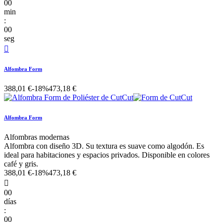
00
min
:
00
seg

Alfombra Form
388,01 €
-18%
473,18 €
Alfombra Form
Alfombras modernas
Alfombra con diseño 3D. Su textura es suave como algodón. Es
ideal para habitaciones y espacios privados. Disponible en colores
café y gris.
388,01 €
-18%
473,18 €

00
días
:
00