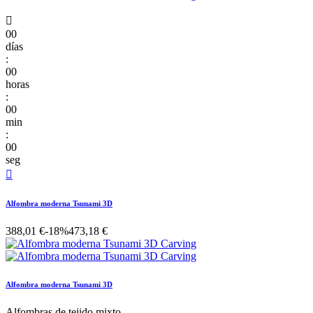

00
días
:
00
horas
:
00
min
:
00
seg

Alfombra moderna Tsunami 3D
388,01 €
-18%
473,18 €
Alfombra moderna Tsunami 3D
Alfombras de tejido mixto