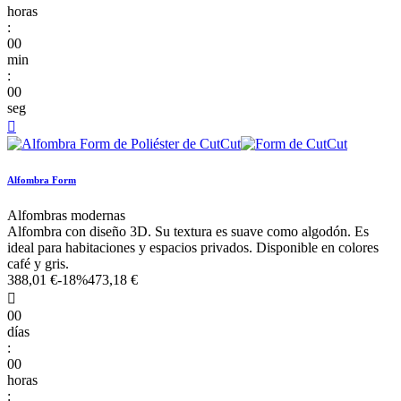
horas
:
00
min
:
00
seg

Alfombra Form
Alfombras modernas
Alfombra con diseño 3D. Su textura es suave como algodón. Es
ideal para habitaciones y espacios privados. Disponible en colores
café y gris.
388,01 €
-18%
473,18 €

00
días
:
00
horas
: