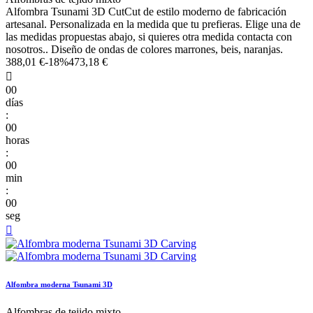
Alfombra Tsunami 3D CutCut de estilo moderno de fabricación
artesanal. Personalizada en la medida que tu prefieras. Elige una de
las medidas propuestas abajo, si quieres otra medida contacta con
nosotros.. Diseño de ondas de colores marrones, beis, naranjas.
388,01 €
-18%
473,18 €

00
días
:
00
horas
:
00
min
:
00
seg

Alfombra moderna Tsunami 3D
Alfombras de tejido mixto