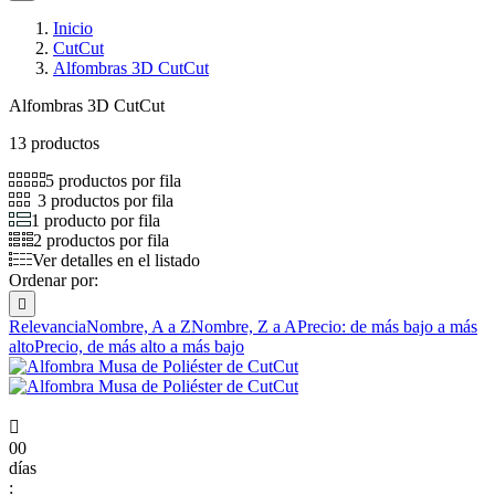
Inicio
CutCut
Alfombras 3D CutCut
Alfombras 3D CutCut
13 productos
5 productos por fila
3 productos por fila
1 producto por fila
2 productos por fila
Ver detalles en el listado
Ordenar por:

Relevancia
Nombre, A a Z
Nombre, Z a A
Precio: de más bajo a más
alto
Precio, de más alto a más bajo

00
días
: