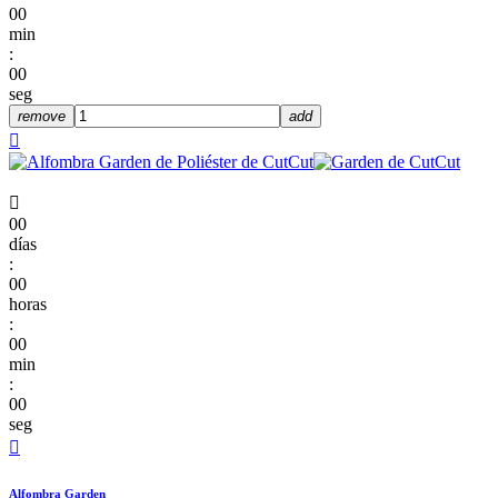
00
min
:
00
seg
remove
add


00
días
:
00
horas
:
00
min
:
00
seg

Alfombra Garden