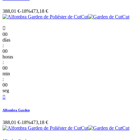
388,01 €
-18%
473,18 €

00
días
:
00
horas
:
00
min
:
00
seg

Alfombra Garden
388,01 €
-18%
473,18 €