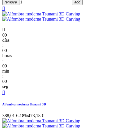
remove
add


00
días
:
00
horas
:
00
min
:
00
seg

Alfombra moderna Tsunami 3D
388,01 €
-18%
473,18 €