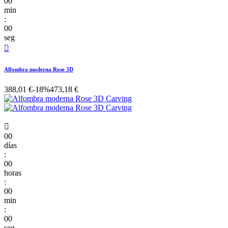
00
min
:
00
seg

Alfombra moderna Rose 3D
388,01 €
-18%
473,18 €

00
días
:
00
horas
:
00
min
:
00
seg