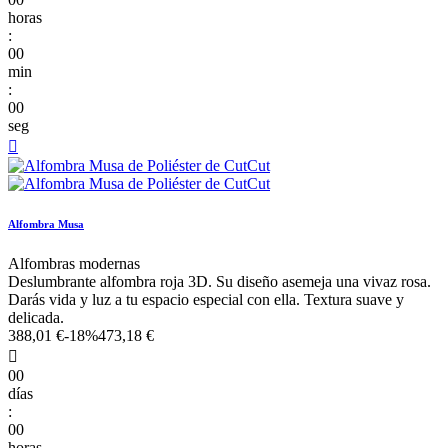
horas
:
00
min
:
00
seg

Alfombra Musa
Alfombras modernas
Deslumbrante alfombra roja 3D. Su diseño asemeja una vivaz rosa.
Darás vida y luz a tu espacio especial con ella. Textura suave y
delicada.
388,01 €
-18%
473,18 €

00
días
:
00
horas