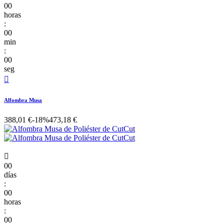
00
horas
:
00
min
:
00
seg

Alfombra Musa
388,01 €
-18%
473,18 €

00
días
:
00
horas
:
00