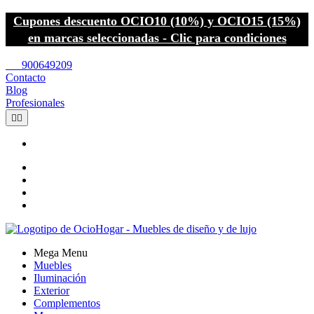
Cupones descuento OCIO10 (10%) y OCIO15 (15%)
en marcas seleccionadas - Clic para condiciones
call
900649209
Contacto
Blog
Profesionales


Mega Menu
Muebles
Iluminación
Exterior
Complementos