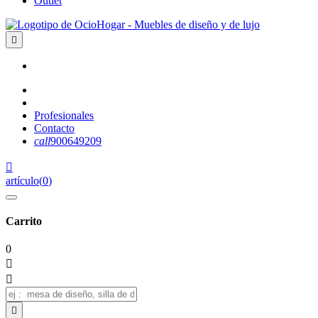
Outlet

Profesionales
Contacto
call
900649209

artículo
(
0
)
Carrito
0


