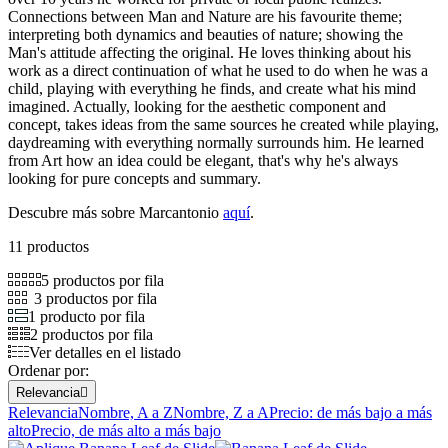
Connections between Man and Nature are his favourite theme;
interpreting both dynamics and beauties of nature; showing the
Man's attitude affecting the original. He loves thinking about his
work as a direct continuation of what he used to do when he was a
child, playing with everything he finds, and create what his mind
imagined. Actually, looking for the aesthetic component and
concept, takes ideas from the same sources he created while playing,
daydreaming with everything normally surrounds him. He learned
from Art how an idea could be elegant, that's why he's always
looking for pure concepts and summary.
Descubre más sobre Marcantonio
aquí
.
11 productos
5 productos por fila
3 productos por fila
1 producto por fila
2 productos por fila
Ver detalles en el listado
Ordenar por:
Relevancia

Relevancia
Nombre, A a Z
Nombre, Z a A
Precio: de más bajo a más
alto
Precio, de más alto a más bajo