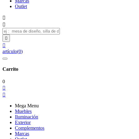
Marcas
Outlet




artículo
(
0
)
Carrito
0


Mega Menu
Muebles
Iluminación
Exterior
Complementos
Marcas