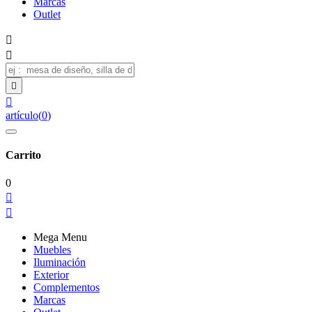
Marcas
Outlet




artículo
(
0
)
Carrito
0


Mega Menu
Muebles
Iluminación
Exterior
Complementos
Marcas