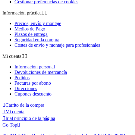
Gestionar preferencias de cookies
Información práctica


Precios, envío y montaje
Medios de Pago
Plazos de entrega
Seguridad en la compra
Costes de envío y montaje para profesionales
Mi cuenta


Información personal
Devoluciones de mercancía
Pedidos
Facturas por abono
Direcciones
Cupones descuento

Carrito de la compra

Mi cuenta

Ir al principio de la página
Go Top
