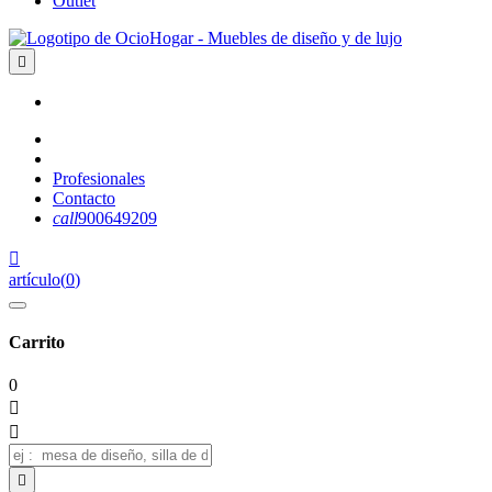
Outlet

Profesionales
Contacto
call
900649209

artículo
(
0
)
Carrito
0


