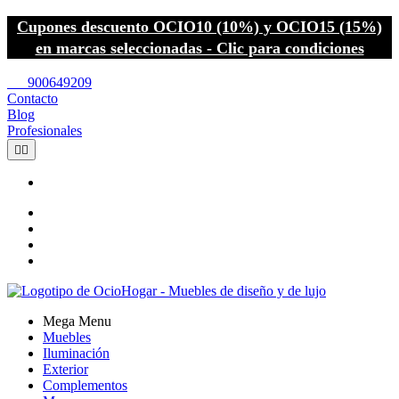
Cupones descuento OCIO10 (10%) y OCIO15 (15%)
en marcas seleccionadas - Clic para condiciones
call
900649209
Contacto
Blog
Profesionales


Mega Menu
Muebles
Iluminación
Exterior
Complementos