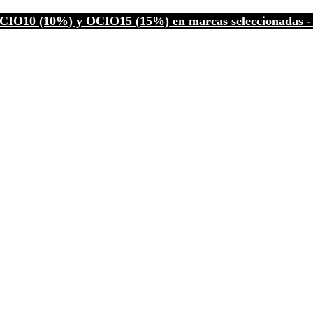
CIO10 (10%) y OCIO15 (15%) en marcas seleccionadas - C