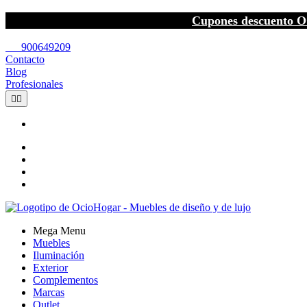
Cupones descuento O
call
900649209
Contacto
Blog
Profesionales


Mega Menu
Muebles
Iluminación
Exterior
Complementos
Marcas
Outlet