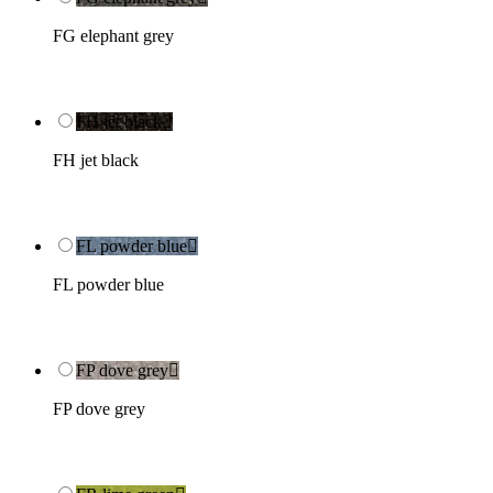
FG elephant grey
FH jet black

FH jet black
FL powder blue

FL powder blue
FP dove grey

FP dove grey