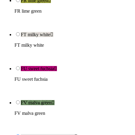
FR lime green

FR lime green
FT milky white

FT milky white
FU sweet fuchsia

FU sweet fuchsia
FV malva green

FV malva green