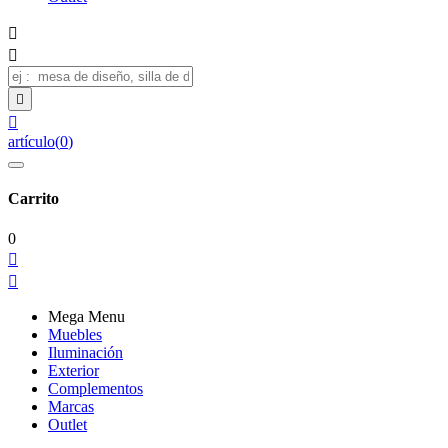




artículo
(
0
)
Carrito
0


Mega Menu
Muebles
Iluminación
Exterior
Complementos
Marcas
Outlet