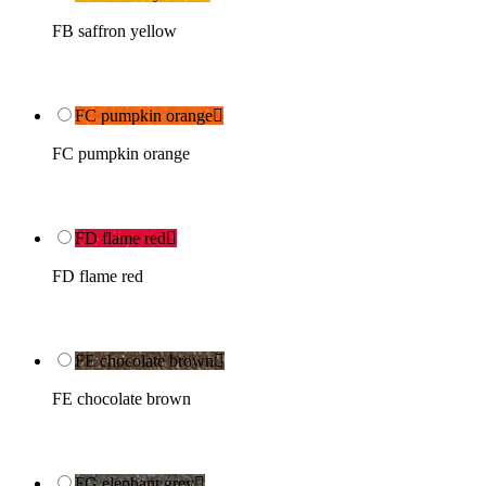
FB saffron yellow
FC pumpkin orange

FC pumpkin orange
FD flame red

FD flame red
FE chocolate brown

FE chocolate brown
FG elephant grey
