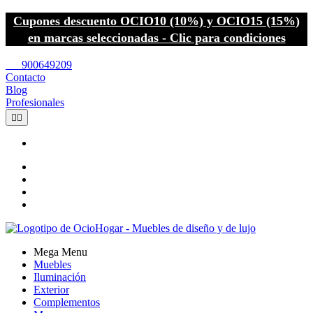
Cupones descuento OCIO10 (10%) y OCIO15 (15%)
en marcas seleccionadas - Clic para condiciones
call
900649209
Contacto
Blog
Profesionales


Mega Menu
Muebles
Iluminación
Exterior
Complementos