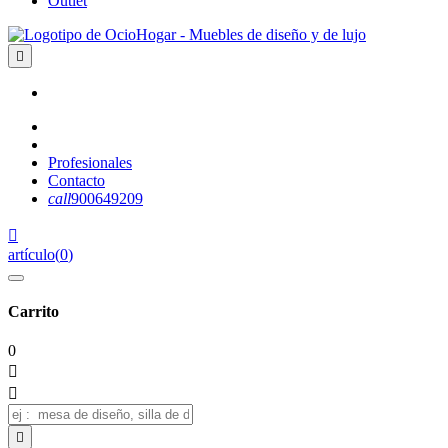
Outlet

Profesionales
Contacto
call
900649209

artículo
(
0
)
Carrito
0


