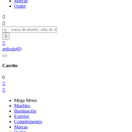
Marcas
Outlet




artículo
(
0
)
Carrito
0


Mega Menu
Muebles
Iluminación
Exterior
Complementos
Marcas