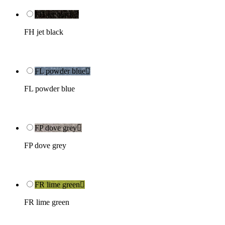
FH jet black

FH jet black
FL powder blue

FL powder blue
FP dove grey

FP dove grey
FR lime green

FR lime green