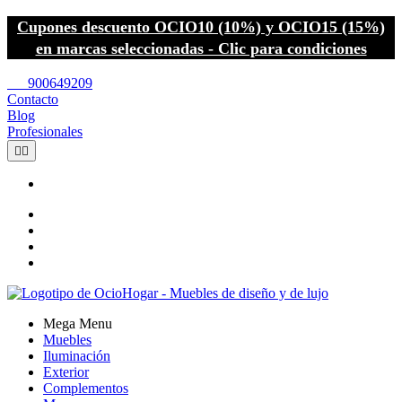
Cupones descuento OCIO10 (10%) y OCIO15 (15%)
en marcas seleccionadas - Clic para condiciones
call
900649209
Contacto
Blog
Profesionales


Mega Menu
Muebles
Iluminación
Exterior
Complementos