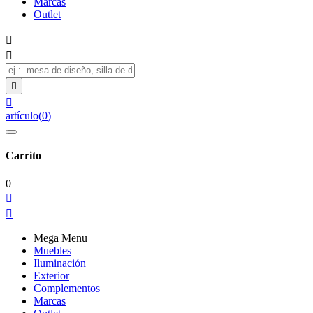
Marcas
Outlet




artículo
(
0
)
Carrito
0


Mega Menu
Muebles
Iluminación
Exterior
Complementos
Marcas