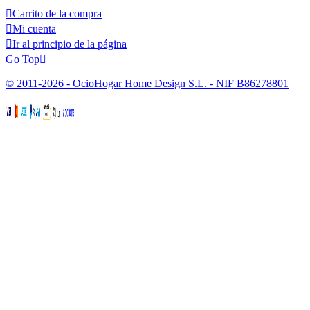

Carrito de la compra

Mi cuenta

Ir al principio de la página
Go Top

© 2011-2026 - OcioHogar Home Design S.L. - NIF B86278801