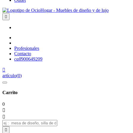
Outlet

Profesionales
Contacto
call
900649209

artículo
(
0
)
Carrito
0


