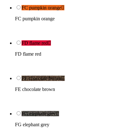
FC pumpkin orange

FC pumpkin orange
FD flame red

FD flame red
FE chocolate brown

FE chocolate brown
FG elephant grey

FG elephant grey