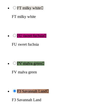
FT milky white

FT milky white
FU sweet fuchsia

FU sweet fuchsia
FV malva green

FV malva green
F3 Savannah Land

F3 Savannah Land