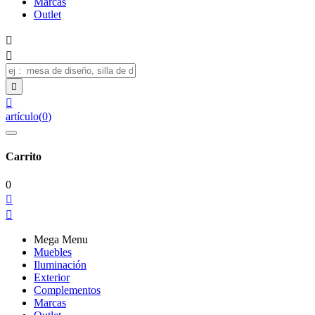
Marcas
Outlet




artículo
(
0
)
Carrito
0


Mega Menu
Muebles
Iluminación
Exterior
Complementos
Marcas