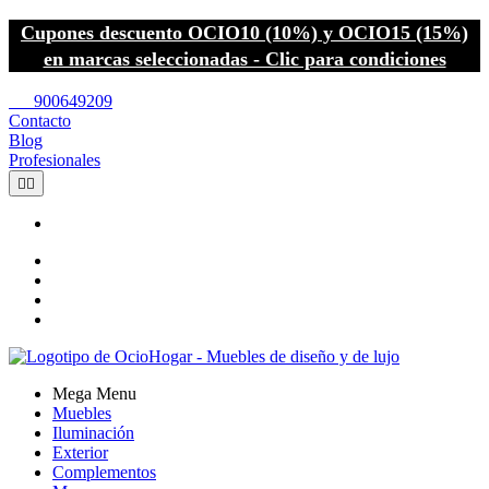
Cupones descuento OCIO10 (10%) y OCIO15 (15%)
en marcas seleccionadas - Clic para condiciones
call
900649209
Contacto
Blog
Profesionales


Mega Menu
Muebles
Iluminación
Exterior
Complementos