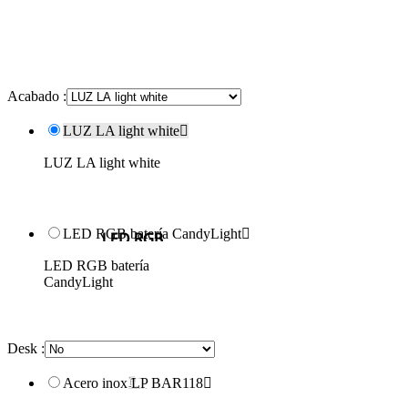
Acabado :
LUZ LA light white

LUZ LA light white
LED RGB batería CandyLight

LED RGB batería
CandyLight
Desk :
Acero inox LP BAR118
