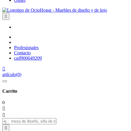
Outlet

Profesionales
Contacto
call
900649209

artículo
(
0
)
Carrito
0


