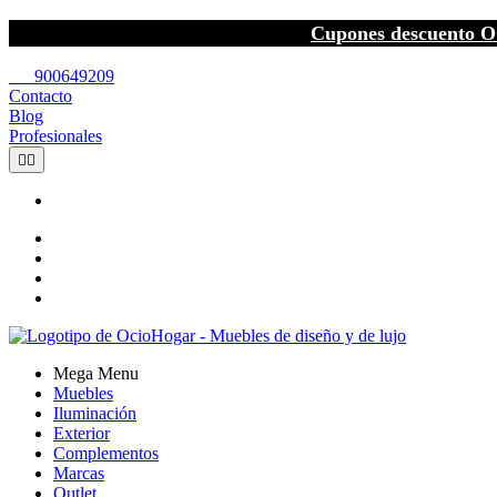
Cupones descuento O
call
900649209
Contacto
Blog
Profesionales


Mega Menu
Muebles
Iluminación
Exterior
Complementos
Marcas
Outlet