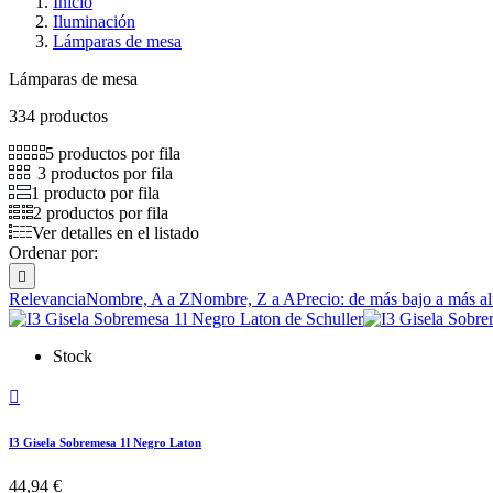
Inicio
Iluminación
Lámparas de mesa
Lámparas de mesa
334 productos
5 productos por fila
3 productos por fila
1 producto por fila
2 productos por fila
Ver detalles en el listado
Ordenar por:

Relevancia
Nombre, A a Z
Nombre, Z a A
Precio: de más bajo a más al
Stock

I3 Gisela Sobremesa 1l Negro Laton
44,94 €