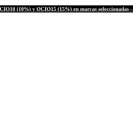
CIO10 (10%) y OCIO15 (15%) en marcas seleccionadas - C