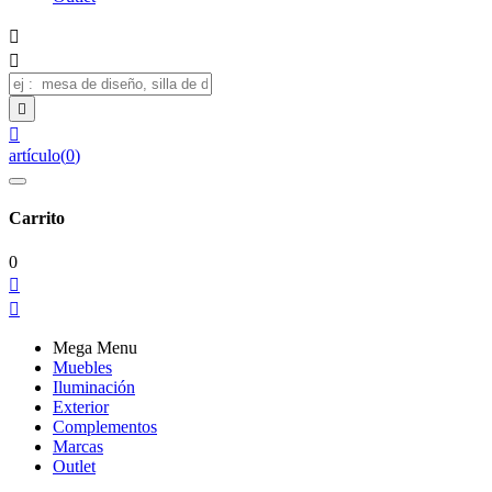




artículo
(
0
)
Carrito
0


Mega Menu
Muebles
Iluminación
Exterior
Complementos
Marcas
Outlet