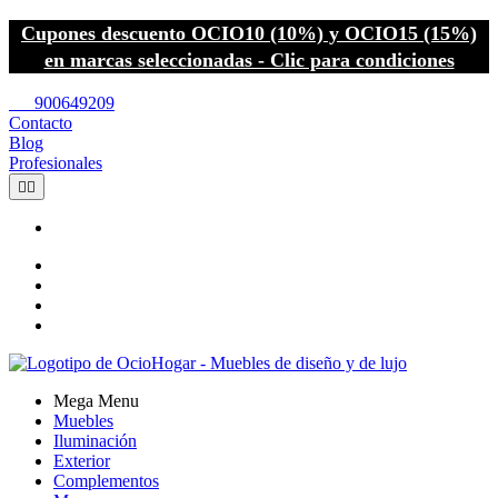
Cupones descuento OCIO10 (10%) y OCIO15 (15%)
en marcas seleccionadas - Clic para condiciones
call
900649209
Contacto
Blog
Profesionales


Mega Menu
Muebles
Iluminación
Exterior
Complementos