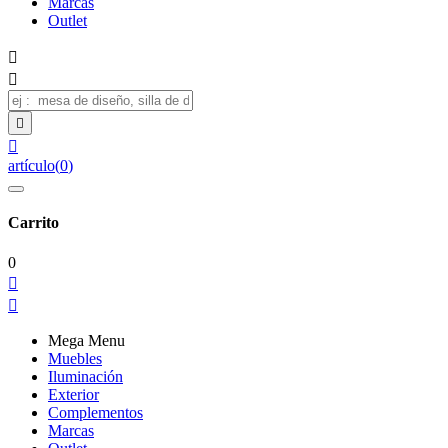
Marcas
Outlet




artículo
(
0
)
Carrito
0


Mega Menu
Muebles
Iluminación
Exterior
Complementos
Marcas