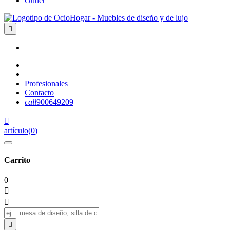
Outlet

Profesionales
Contacto
call
900649209

artículo
(
0
)
Carrito
0


