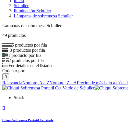
Inicio
Schuller
Iluminación Schuller
Lámparas de sobremesa Schuller
Lámparas de sobremesa Schuller
49 productos
5 productos por fila
3 productos por fila
1 producto por fila
2 productos por fila
Ver detalles en el listado
Ordenar por:

Relevancia
Nombre, A a Z
Nombre, Z a A
Precio: de más bajo a más al
Stock

Chiqui Sobremesa Portatil Cct Verde