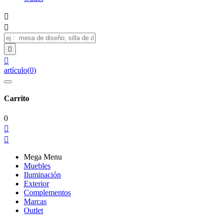




artículo
(
0
)
Carrito
0


Mega Menu
Muebles
Iluminación
Exterior
Complementos
Marcas
Outlet