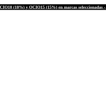
CIO10 (10%) y OCIO15 (15%) en marcas seleccionadas - C