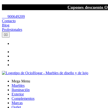
Cupones descuento O
call
900649209
Contacto
Blog
Profesionales


Mega Menu
Muebles
Iluminación
Exterior
Complementos
Marcas
Outlet