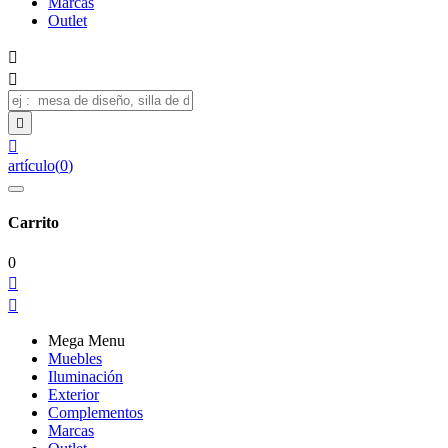
Marcas
Outlet




artículo
(
0
)
Carrito
0


Mega Menu
Muebles
Iluminación
Exterior
Complementos
Marcas