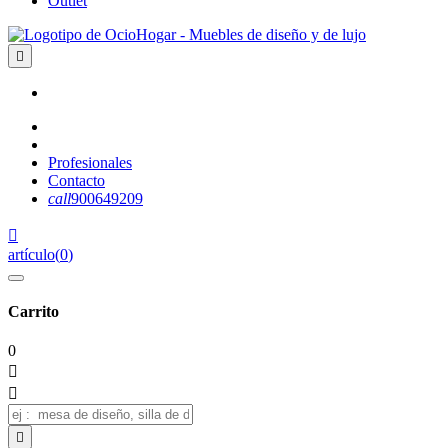
Outlet

Profesionales
Contacto
call
900649209

artículo
(
0
)
Carrito
0


