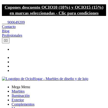
Cupones descuento OCIO10 (10%) y OCIO15 (15%)
en marcas seleccionadas - Clic para condiciones
call
900649209
Contacto
Blog
Profesionales


Mega Menu
Muebles
Iluminación
Exterior
Complementos