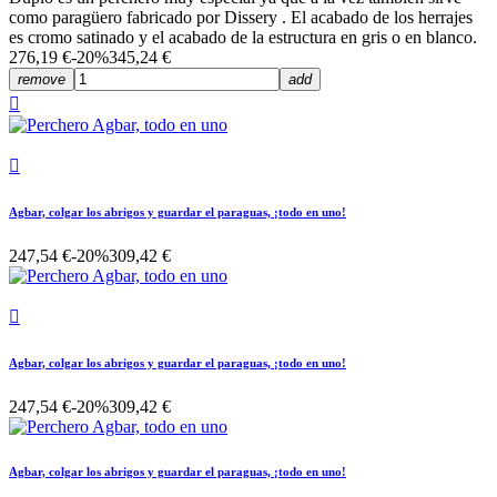
como paragüero fabricado por Dissery . El acabado de los herrajes
es cromo satinado y el acabado de la estructura en gris o en blanco.
276,19 €
-20%
345,24 €
remove
add


Agbar, colgar los abrigos y guardar el paraguas, ¡todo en uno!
247,54 €
-20%
309,42 €

Agbar, colgar los abrigos y guardar el paraguas, ¡todo en uno!
247,54 €
-20%
309,42 €
Agbar, colgar los abrigos y guardar el paraguas, ¡todo en uno!