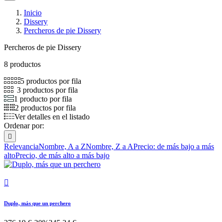
Inicio
Dissery
Percheros de pie Dissery
Percheros de pie Dissery
8 productos
5 productos por fila
3 productos por fila
1 producto por fila
2 productos por fila
Ver detalles en el listado
Ordenar por:

Relevancia
Nombre, A a Z
Nombre, Z a A
Precio: de más bajo a más
alto
Precio, de más alto a más bajo

Duplo, más que un perchero