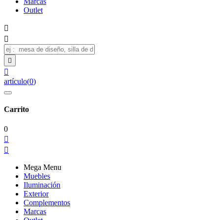
Marcas
Outlet




artículo
(
0
)
Carrito
0


Mega Menu
Muebles
Iluminación
Exterior
Complementos
Marcas