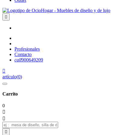
Outlet

Profesionales
Contacto
call
900649209

artículo
(
0
)
Carrito
0


