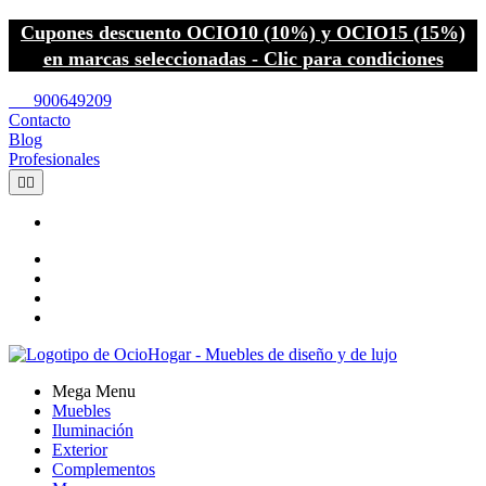
Cupones descuento OCIO10 (10%) y OCIO15 (15%)
en marcas seleccionadas - Clic para condiciones
call
900649209
Contacto
Blog
Profesionales


Mega Menu
Muebles
Iluminación
Exterior
Complementos