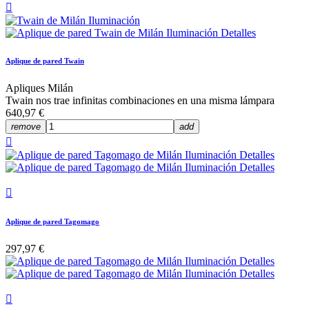

Aplique de pared Twain
Apliques Milán
Twain nos trae infinitas combinaciones en una misma lámpara
640,97 €
remove
add


Aplique de pared Tagomago
297,97 €
