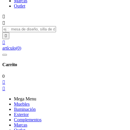
Marcas
Outlet




artículo
(
0
)
Carrito
0


Mega Menu
Muebles
Iluminación
Exterior
Complementos
Marcas