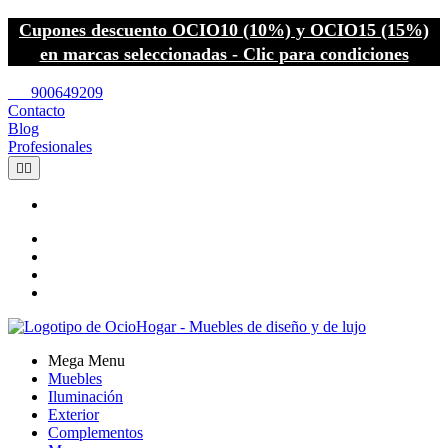
Cupones descuento OCIO10 (10%) y OCIO15 (15%)
en marcas seleccionadas - Clic para condiciones
call
900649209
Contacto
Blog
Profesionales


Mega Menu
Muebles
Iluminación
Exterior
Complementos