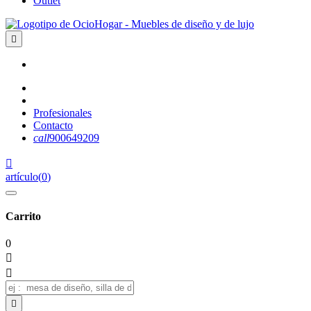
Outlet

Profesionales
Contacto
call
900649209

artículo
(
0
)
Carrito
0


