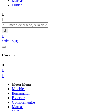
Marcas
Outlet




artículo
(
0
)
Carrito
0


Mega Menu
Muebles
Iluminación
Exterior
Complementos
Marcas