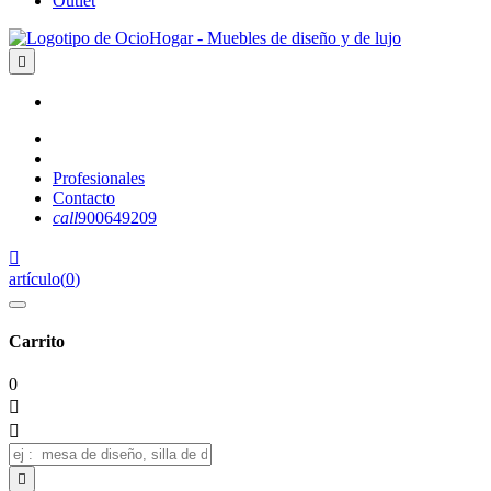
Outlet

Profesionales
Contacto
call
900649209

artículo
(
0
)
Carrito
0


