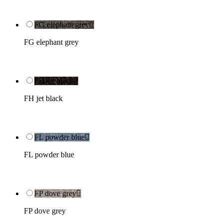
FG elephant grey

FG elephant grey
FH jet black

FH jet black
FL powder blue

FL powder blue
FP dove grey

FP dove grey