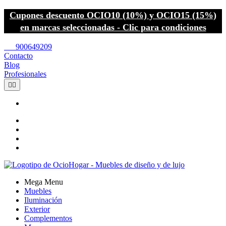
Cupones descuento OCIO10 (10%) y OCIO15 (15%)
en marcas seleccionadas - Clic para condiciones
call
900649209
Contacto
Blog
Profesionales


Mega Menu
Muebles
Iluminación
Exterior
Complementos