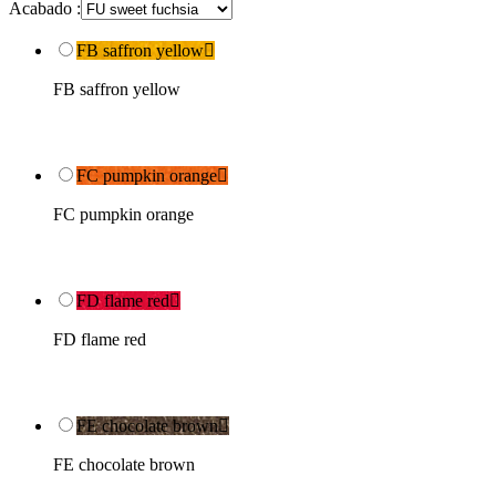
Acabado :
FB saffron yellow

FB saffron yellow
FC pumpkin orange

FC pumpkin orange
FD flame red

FD flame red
FE chocolate brown

FE chocolate brown