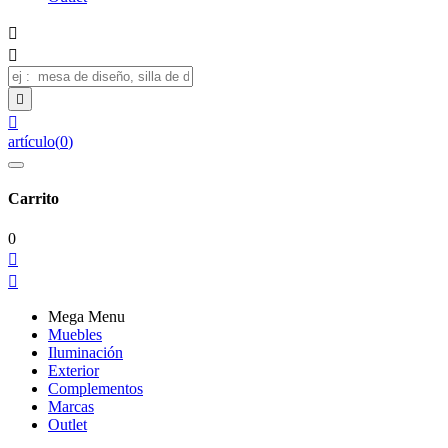




artículo
(
0
)
Carrito
0


Mega Menu
Muebles
Iluminación
Exterior
Complementos
Marcas
Outlet