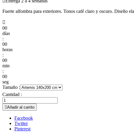

Entrega 2 a 4 semanas
Fuerte alfombra para exteriores. Tonos café claro y oscuro. Diseño ela

00
días
:
00
horas
:
00
min
:
00
seg
Tamaño :
Cantidad :

Añadir al carrito
Facebook
Twitter
Pinterest