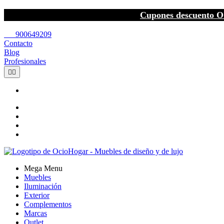
Cupones descuento O
call
900649209
Contacto
Blog
Profesionales


Mega Menu
Muebles
Iluminación
Exterior
Complementos
Marcas
Outlet