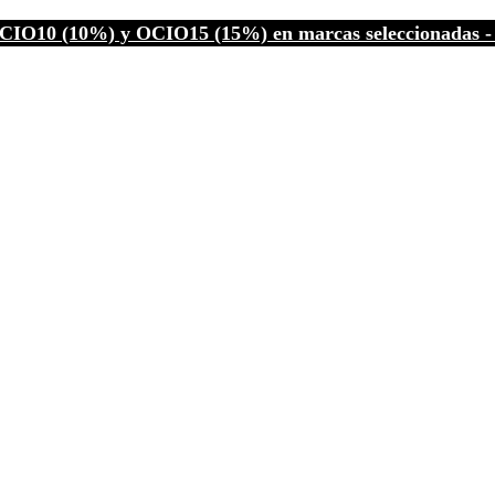
CIO10 (10%) y OCIO15 (15%) en marcas seleccionadas - C