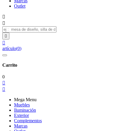
Marcas
Outlet




artículo
(
0
)
Carrito
0


Mega Menu
Muebles
Iluminación
Exterior
Complementos
Marcas