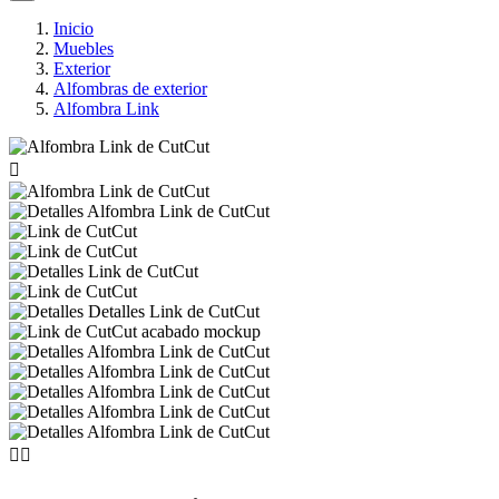
Inicio
Muebles
Exterior
Alfombras de exterior
Alfombra Link


