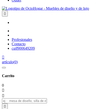
Outlet

Profesionales
Contacto
call
900649209

artículo
(
0
)
Carrito
0


