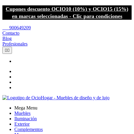
Cupones descuento OCIO10 (10%) y OCIO15 (15%)
en marcas seleccionadas - Clic para condiciones
call
900649209
Contacto
Blog
Profesionales


Mega Menu
Muebles
Iluminación
Exterior
Complementos