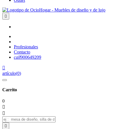
Outlet

Profesionales
Contacto
call
900649209

artículo
(
0
)
Carrito
0


