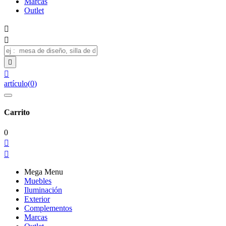
Marcas
Outlet




artículo
(
0
)
Carrito
0


Mega Menu
Muebles
Iluminación
Exterior
Complementos
Marcas