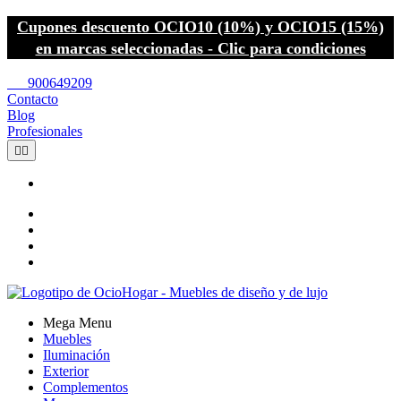
Cupones descuento OCIO10 (10%) y OCIO15 (15%)
en marcas seleccionadas - Clic para condiciones
call
900649209
Contacto
Blog
Profesionales


Mega Menu
Muebles
Iluminación
Exterior
Complementos