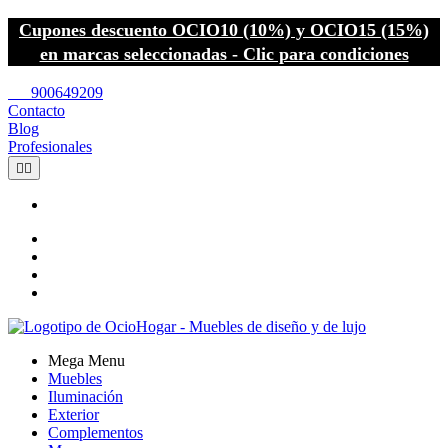
Cupones descuento OCIO10 (10%) y OCIO15 (15%)
en marcas seleccionadas - Clic para condiciones
call
900649209
Contacto
Blog
Profesionales


Mega Menu
Muebles
Iluminación
Exterior
Complementos