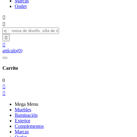
Marcas
Outlet




artículo
(
0
)
Carrito
0


Mega Menu
Muebles
Iluminación
Exterior
Complementos
Marcas