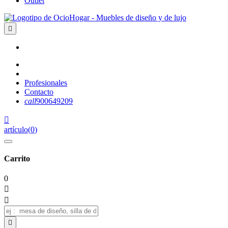
Outlet

Profesionales
Contacto
call
900649209

artículo
(
0
)
Carrito
0


