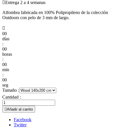

Entrega 2 a 4 semanas
Alfombra fabricada en 100% Polipropileno de la colección
Outdoors con pelo de 3 mm de largo.

00
días
:
00
horas
:
00
min
:
00
seg
Tamaño :
Cantidad :

Añadir al carrito
Facebook
Twitter