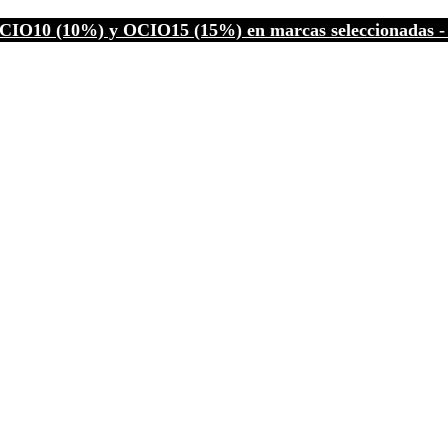
CIO10 (10%) y OCIO15 (15%) en marcas seleccionadas - C