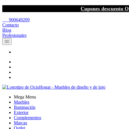
Cupones descuento O
call
900649209
Contacto
Blog
Profesionales


Mega Menu
Muebles
Iluminación
Exterior
Complementos
Marcas
Outlet