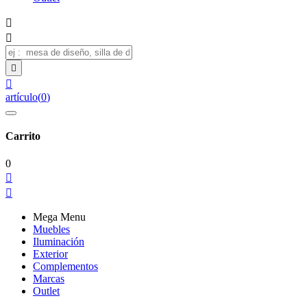




artículo
(
0
)
Carrito
0


Mega Menu
Muebles
Iluminación
Exterior
Complementos
Marcas
Outlet