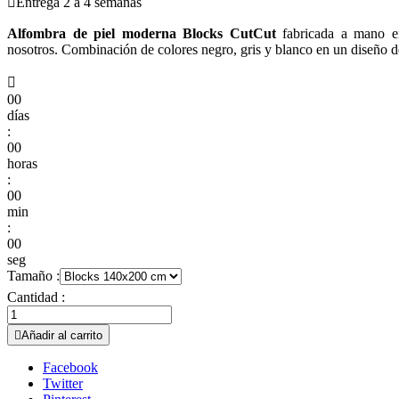

Entrega 2 a 4 semanas
Alfombra de piel moderna Blocks CutCut
fabricada a mano en
nosotros. Combinación de colores negro, gris y blanco en un diseño d

00
días
:
00
horas
:
00
min
:
00
seg
Tamaño :
Cantidad :

Añadir al carrito
Facebook
Twitter