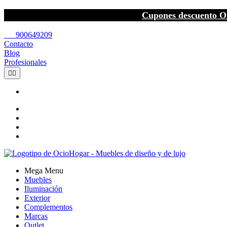
Cupones descuento O
call
900649209
Contacto
Blog
Profesionales


Mega Menu
Muebles
Iluminación
Exterior
Complementos
Marcas
Outlet