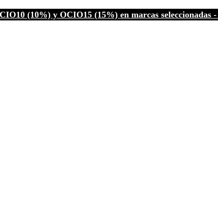
CIO10 (10%) y OCIO15 (15%) en marcas seleccionadas - C