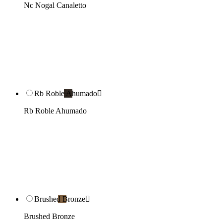
Nc Nogal Canaletto
Rb Roble Ahumado

Rb Roble Ahumado
Brushed Bronze

Brushed Bronze