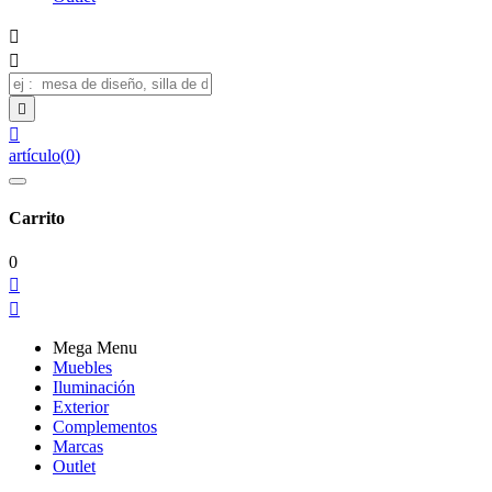




artículo
(
0
)
Carrito
0


Mega Menu
Muebles
Iluminación
Exterior
Complementos
Marcas
Outlet