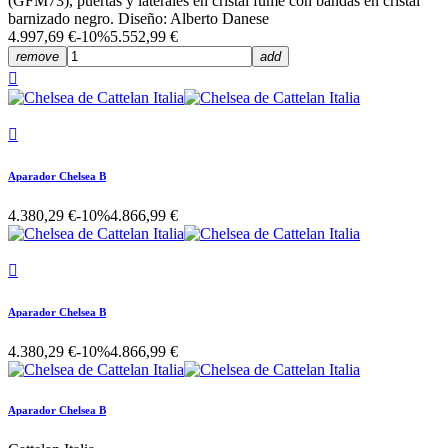
(GFM73), puertas y laterales en cristal fumè con bandas en cristal
barnizado negro. Diseño: Alberto Danese
4.997,69 €
-10%
5.552,99 €
remove
add


Aparador Chelsea B
4.380,29 €
-10%
4.866,99 €

Aparador Chelsea B
4.380,29 €
-10%
4.866,99 €
Aparador Chelsea B