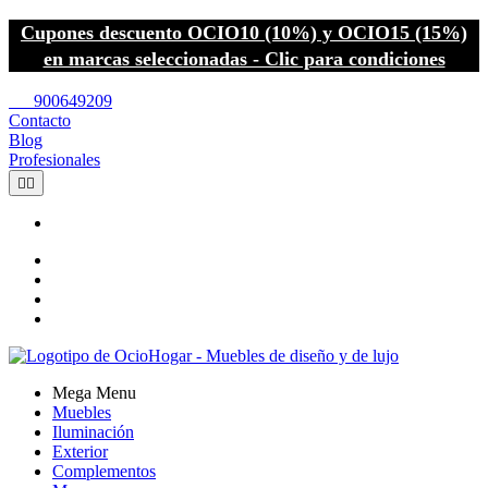
Cupones descuento OCIO10 (10%) y OCIO15 (15%)
en marcas seleccionadas - Clic para condiciones
call
900649209
Contacto
Blog
Profesionales


Mega Menu
Muebles
Iluminación
Exterior
Complementos