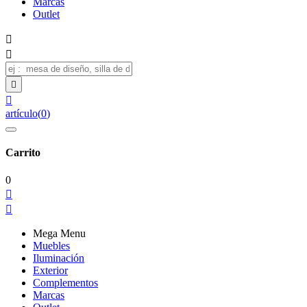
Marcas
Outlet




artículo
(
0
)
Carrito
0


Mega Menu
Muebles
Iluminación
Exterior
Complementos
Marcas