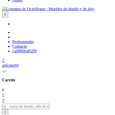
Outlet

Profesionales
Contacto
call
900649209

artículo
(
0
)
Carrito
0


