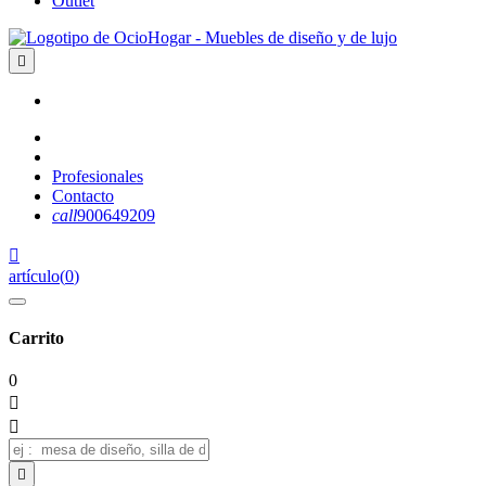
Outlet

Profesionales
Contacto
call
900649209

artículo
(
0
)
Carrito
0


