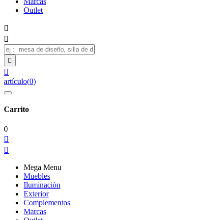
Marcas
Outlet




artículo
(
0
)
Carrito
0


Mega Menu
Muebles
Iluminación
Exterior
Complementos
Marcas