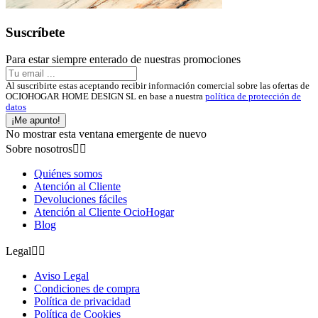
Suscríbete
Para estar siempre enterado de nuestras promociones
Al suscribirte estas aceptando recibir información comercial sobre las ofertas de
OCIOHOGAR HOME DESIGN SL en base a nuestra
política de protección de
datos
¡Me apunto!
No mostrar esta ventana emergente de nuevo
Sobre nosotros


Quiénes somos
Atención al Cliente
Devoluciones fáciles
Atención al Cliente OcioHogar
Blog
Legal


Aviso Legal
Condiciones de compra
Política de privacidad
Política de Cookies