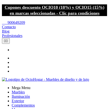
Cupones descuento OCIO10 (10%) y OCIO15 (15%)
en marcas seleccionadas - Clic para condiciones
call
900649209
Contacto
Blog
Profesionales


Mega Menu
Muebles
Iluminación
Exterior
Complementos