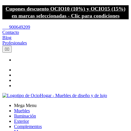
Cupones descuento OCIO10 (10%) y OCIO15 (15%)
en marcas seleccionadas - Clic para condiciones
call
900649209
Contacto
Blog
Profesionales


Mega Menu
Muebles
Iluminación
Exterior
Complementos