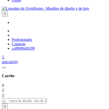
Outlet

Profesionales
Contacto
call
900649209

artículo
(
0
)
Carrito
0


