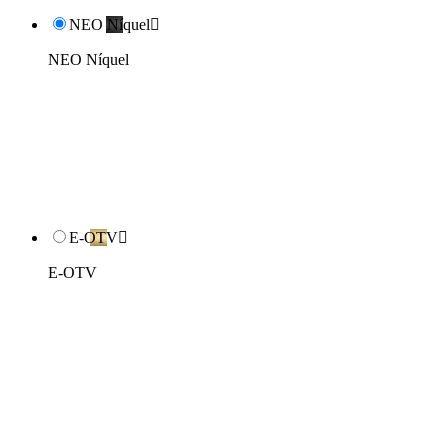
NEO Níquel

NEO Níquel
E-OTV

E-OTV