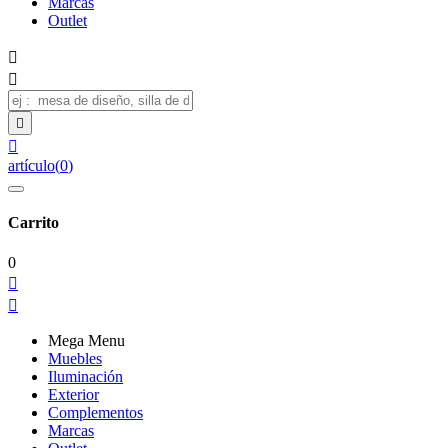
Marcas
Outlet




artículo
(
0
)
Carrito
0


Mega Menu
Muebles
Iluminación
Exterior
Complementos
Marcas