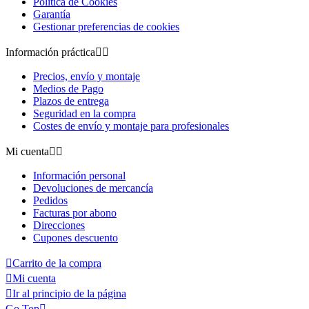
Política de Cookies
Garantía
Gestionar preferencias de cookies
Información práctica


Precios, envío y montaje
Medios de Pago
Plazos de entrega
Seguridad en la compra
Costes de envío y montaje para profesionales
Mi cuenta


Información personal
Devoluciones de mercancía
Pedidos
Facturas por abono
Direcciones
Cupones descuento

Carrito de la compra

Mi cuenta

Ir al principio de la página
Go Top
