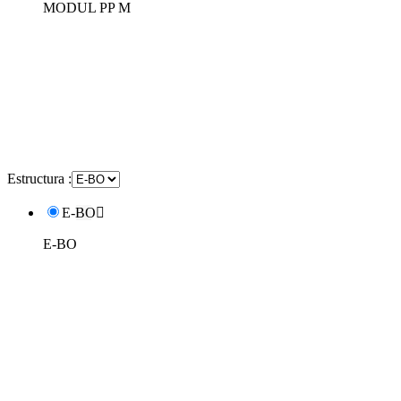
MODUL PP M
Estructura :
E-BO

E-BO