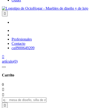
Outlet

Profesionales
Contacto
call
900649209

artículo
(
0
)
Carrito
0


