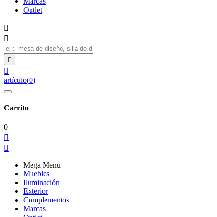
Marcas
Outlet




artículo
(
0
)
Carrito
0


Mega Menu
Muebles
Iluminación
Exterior
Complementos
Marcas