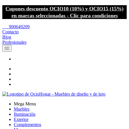
Cupones descuento OCIO10 (10%) y OCIO15 (15%)
en marcas seleccionadas - Clic para condiciones
call
900649209
Contacto
Blog
Profesionales


Mega Menu
Muebles
Iluminación
Exterior
Complementos