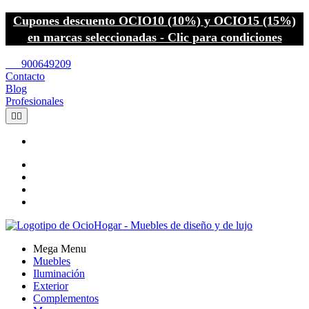
Cupones descuento OCIO10 (10%) y OCIO15 (15%)
en marcas seleccionadas - Clic para condiciones
call
900649209
Contacto
Blog
Profesionales


Mega Menu
Muebles
Iluminación
Exterior
Complementos