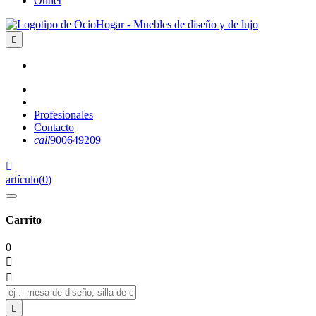
Outlet

Profesionales
Contacto
call
900649209

artículo
(
0
)
Carrito
0


