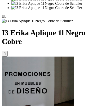


I3 Erika Aplique 1l Negro
Cobre
