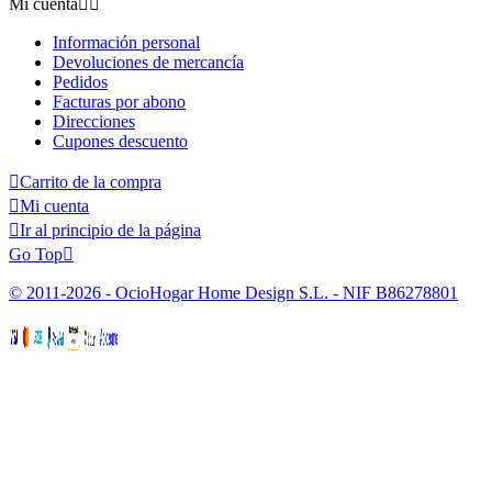
Mi cuenta


Información personal
Devoluciones de mercancía
Pedidos
Facturas por abono
Direcciones
Cupones descuento

Carrito de la compra

Mi cuenta

Ir al principio de la página
Go Top

© 2011-2026 - OcioHogar Home Design S.L. - NIF B86278801