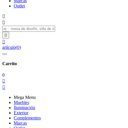
Marcas
Outlet




artículo
(
0
)
Carrito
0


Mega Menu
Muebles
Iluminación
Exterior
Complementos
Marcas