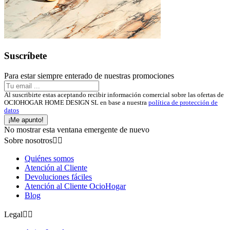
Suscríbete
Para estar siempre enterado de nuestras promociones
Al suscribirte estas aceptando recibir información comercial sobre las ofertas de
OCIOHOGAR HOME DESIGN SL en base a nuestra
política de protección de
datos
¡Me apunto!
No mostrar esta ventana emergente de nuevo
Sobre nosotros


Quiénes somos
Atención al Cliente
Devoluciones fáciles
Atención al Cliente OcioHogar
Blog
Legal

