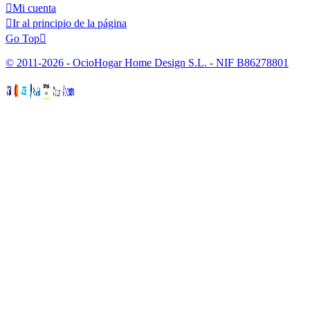

Mi cuenta

Ir al principio de la página
Go Top

© 2011-2026 - OcioHogar Home Design S.L. - NIF B86278801