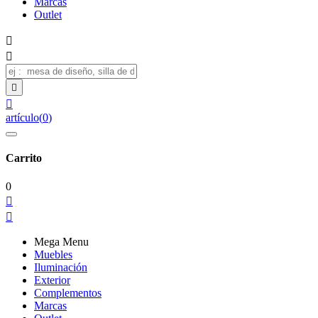
Marcas
Outlet




artículo
(
0
)
Carrito
0


Mega Menu
Muebles
Iluminación
Exterior
Complementos
Marcas