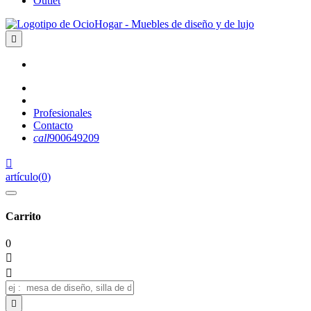
Outlet

Profesionales
Contacto
call
900649209

artículo
(
0
)
Carrito
0


