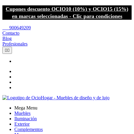
Cupones descuento OCIO10 (10%) y OCIO15 (15%)
en marcas seleccionadas - Clic para condiciones
call
900649209
Contacto
Blog
Profesionales


Mega Menu
Muebles
Iluminación
Exterior
Complementos