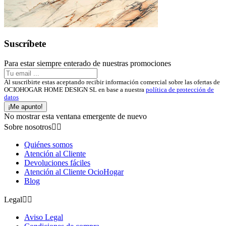
Suscríbete
Para estar siempre enterado de nuestras promociones
Al suscribirte estas aceptando recibir información comercial sobre las ofertas de
OCIOHOGAR HOME DESIGN SL en base a nuestra
política de protección de
datos
¡Me apunto!
No mostrar esta ventana emergente de nuevo
Sobre nosotros


Quiénes somos
Atención al Cliente
Devoluciones fáciles
Atención al Cliente OcioHogar
Blog
Legal


Aviso Legal