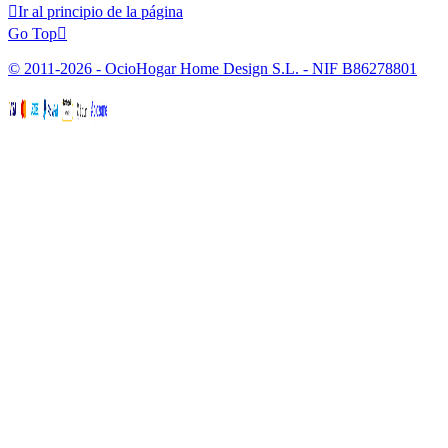

Ir al principio de la página
Go Top

© 2011-2026 - OcioHogar Home Design S.L. - NIF B86278801