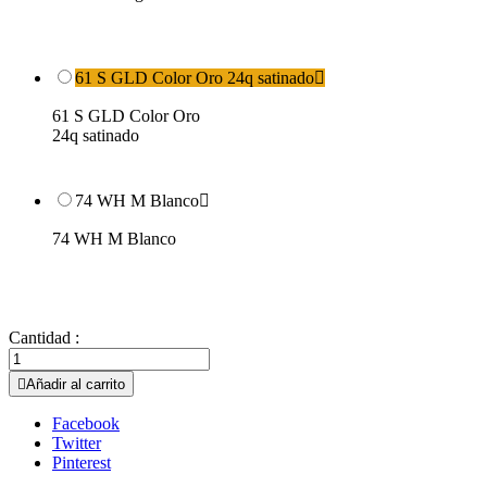
61 S GLD Color Oro 24q satinado

61 S GLD Color Oro
24q satinado
74 WH M Blanco

74 WH M Blanco
Cantidad :

Añadir al carrito
Facebook
Twitter
Pinterest