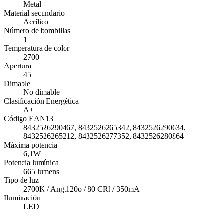
Metal
Material secundario
Acrílico
Número de bombillas
1
Temperatura de color
2700
Apertura
45
Dimable
No dimable
Clasificación Energética
A+
Código EAN13
8432526290467, 8432526265342, 8432526290634,
8432526265212, 8432526277352, 8432526280864
Máxima potencia
6,1W
Potencia lumínica
665 lumens
Tipo de luz
2700K / Ang.120o / 80 CRI / 350mA
Iluminación
LED