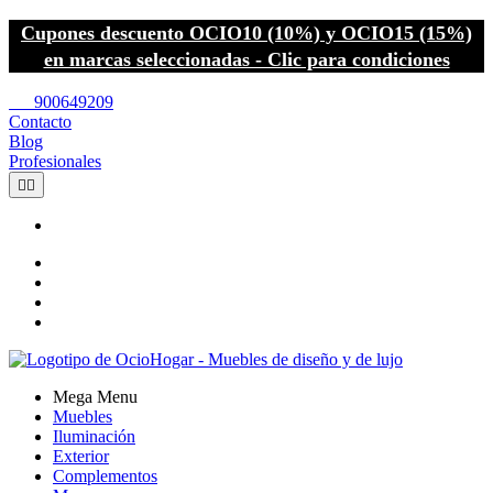
Cupones descuento OCIO10 (10%) y OCIO15 (15%)
en marcas seleccionadas - Clic para condiciones
call
900649209
Contacto
Blog
Profesionales


Mega Menu
Muebles
Iluminación
Exterior
Complementos