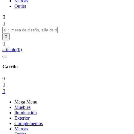
Marcas
Outlet




artículo
(
0
)
Carrito
0


Mega Menu
Muebles
Iluminación
Exterior
Complementos
Marcas