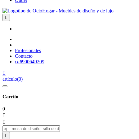
Outlet

Profesionales
Contacto
call
900649209

artículo
(
0
)
Carrito
0


