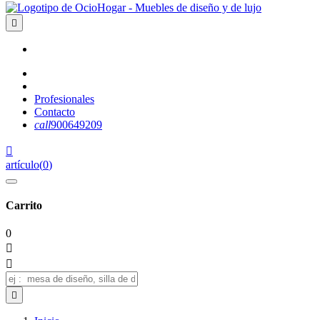

Profesionales
Contacto
call
900649209

artículo
(
0
)
Carrito
0


