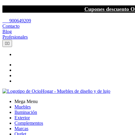
Cupones descuento O
call
900649209
Contacto
Blog
Profesionales


Mega Menu
Muebles
Iluminación
Exterior
Complementos
Marcas
Outlet