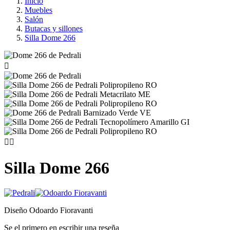
Inicio
Muebles
Salón
Butacas y sillones
Silla Dome 266



Silla Dome 266
Diseño Odoardo Fioravanti
Se el primero en escribir una reseña