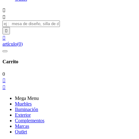




artículo
(
0
)
Carrito
0


Mega Menu
Muebles
Iluminación
Exterior
Complementos
Marcas
Outlet