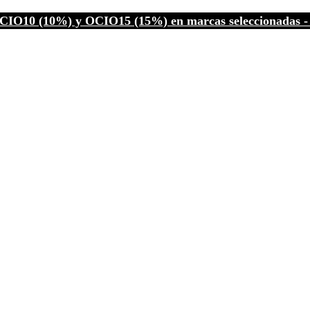
CIO10 (10%) y OCIO15 (15%) en marcas seleccionadas - C