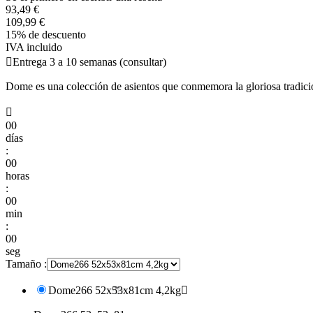
93,49 €
109,99 €
15% de descuento
IVA incluido

Entrega 3 a 10 semanas (consultar)
Dome es una colección de asientos que conmemora la gloriosa tradición

00
días
:
00
horas
:
00
min
:
00
seg
Tamaño :
Dome266 52x53x81cm 4,2kg
