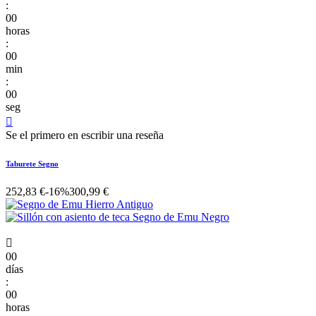
:
00
horas
:
00
min
:
00
seg

Se el primero en escribir una reseña
Taburete Segno
252,83 €
-16%
300,99 €

00
días
:
00
horas