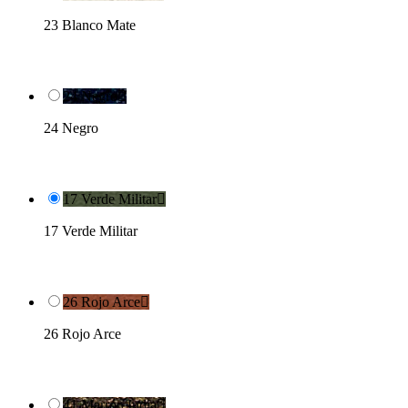
23 Blanco Mate
24 Negro

24 Negro
17 Verde Militar

17 Verde Militar
26 Rojo Arce

26 Rojo Arce
41 Marrón India
