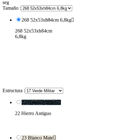
seg
Tamaño :
268 52x53xh84cm 6,8kg

268 52x53xh84cm
6,8kg
Estructura :
22 Hierro Antiguo

22 Hierro Antiguo
23 Blanco Mate
