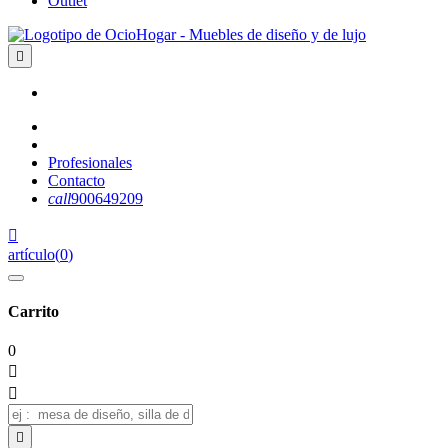
Outlet

Profesionales
Contacto
call
900649209

artículo
(
0
)
Carrito
0


