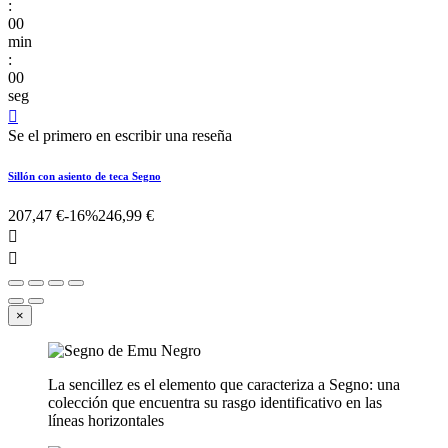
:
00
min
:
00
seg

Se el primero en escribir una reseña
Sillón con asiento de teca Segno
207,47 €
-16%
246,99 €


×
La sencillez es el elemento que caracteriza a Segno: una
colección que encuentra su rasgo identificativo en las
líneas horizontales