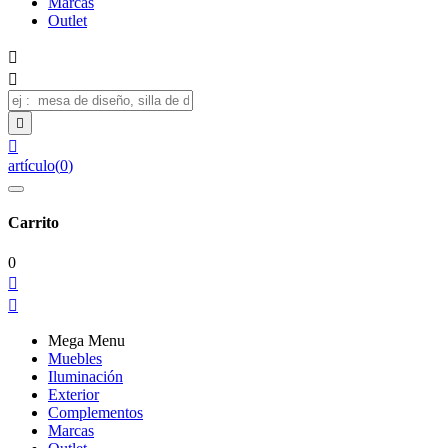
Marcas
Outlet




artículo
(
0
)
Carrito
0


Mega Menu
Muebles
Iluminación
Exterior
Complementos
Marcas