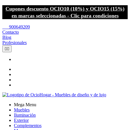
Cupones descuento OCIO10 (10%) y OCIO15 (15%)
en marcas seleccionadas - Clic para condiciones
call
900649209
Contacto
Blog
Profesionales


Mega Menu
Muebles
Iluminación
Exterior
Complementos