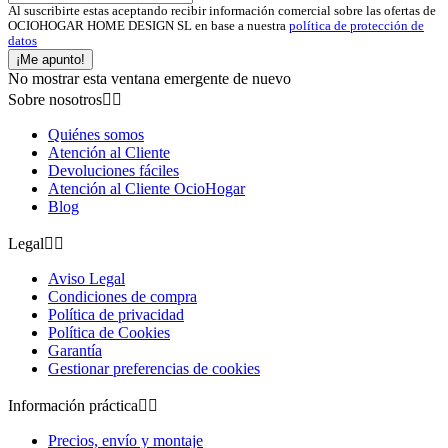
Al suscribirte estas aceptando recibir información comercial sobre las ofertas de
OCIOHOGAR HOME DESIGN SL en base a nuestra
política de protección de
datos
¡Me apunto!
No mostrar esta ventana emergente de nuevo
Sobre nosotros


Quiénes somos
Atención al Cliente
Devoluciones fáciles
Atención al Cliente OcioHogar
Blog
Legal


Aviso Legal
Condiciones de compra
Política de privacidad
Política de Cookies
Garantía
Gestionar preferencias de cookies
Información práctica


Precios, envío y montaje