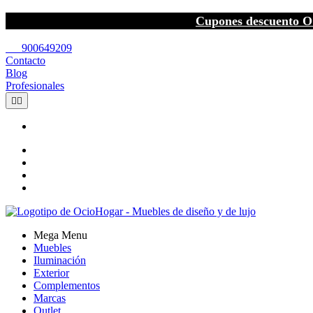
Cupones descuento O
call
900649209
Contacto
Blog
Profesionales


Mega Menu
Muebles
Iluminación
Exterior
Complementos
Marcas
Outlet