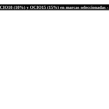
CIO10 (10%) y OCIO15 (15%) en marcas seleccionadas - C