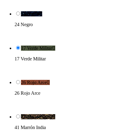
24 Negro

24 Negro
17 Verde Militar

17 Verde Militar
26 Rojo Arce

26 Rojo Arce
41 Marrón India

41 Marrón India