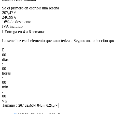
Se el primero en escribir una reseña
207,47 €
246,99 €
16% de descuento
IVA incluido

Entrega en 4 a 6 semanas
La sencillez es el elemento que caracteriza a Segno: una colección que 

00
días
:
00
horas
:
00
min
:
00
seg
Tamaño :