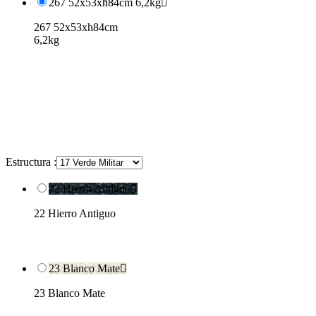
267 52x53xh84cm 6,2kg

267 52x53xh84cm
6,2kg
Estructura :
22 Hierro Antiguo

22 Hierro Antiguo
23 Blanco Mate

23 Blanco Mate