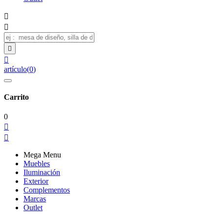




artículo
(
0
)
Carrito
0


Mega Menu
Muebles
Iluminación
Exterior
Complementos
Marcas
Outlet