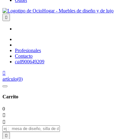
Outlet

Profesionales
Contacto
call
900649209

artículo
(
0
)
Carrito
0


