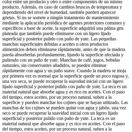
color entre un producto y otro o entre componentes de un mismo
producto. Además, en caso de cambios bruscos de temperatura y
dependiendo del nivel de humedad, también pueden aparecer
grietas. Si no se somete a ningún tratamiento de mantenimiento
mediante la aplicación periódica de agentes protectores comunes y
específicos a base de aceite, la superficie adquirirá una pátina gris
plateada que también puede eliminarse con un ligero lijado
superficial y posterior pulido con paño de yute. Las pequeñas
manchas superficiales debidas a aceites u otros productos
alimenticios deben eliminarse rápidamente, antes de que la madera
pueda absorberlas profundamente, lijando la superficie afectada y
puliendo con un paño de yute. Manchas de café, jugos, bebidas
naturales, sin conservantes añadidos, se pueden eliminar
rápidamente con agua y un paño suave. Cuando la madera se moja
por primera vez es normal que la superficie quede un poco rugosa y,
una vez seca, se puede recuperar la suavidad inicial con un ligero
lijado superficial y posterior pulido con paño de yute. La teca es un
material natural que absorbe agua y es rico en aceites. Con el paso
del tiempo, estos aceites, por un proceso natural, suben a la
superficie y pueden manchar los cojines que se hayan utilizado. Las
manchas de los cojines se pueden quitar con agua y jabón. una vez
seco se puede recuperar la suavidad inicial con un ligero lijado
superficial y posterior pulido con paño de yute. La teca es un
material natural que absorbe agua y es rico en aceites. Con el paso
del tiempo, estos aceites, por un proceso natural, suben a la