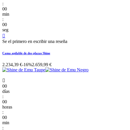
:
00
min
:
00
seg

Se el primero en escribir una reseña
Cama apilable de dos plazas Shine
2.234,39 €
-16%
2.659,99 €

00
días
:
00
horas
:
00
min
: