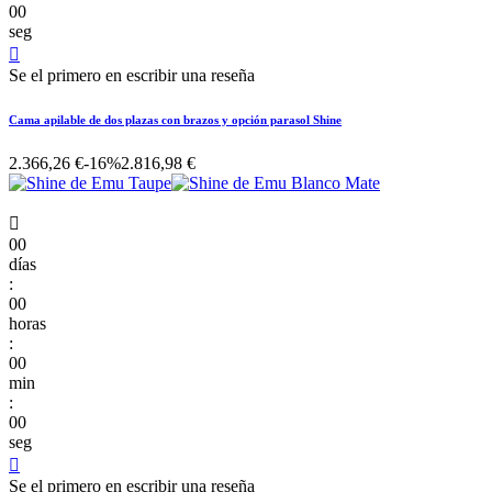
00
seg

Se el primero en escribir una reseña
Cama apilable de dos plazas con brazos y opción parasol Shine
2.366,26 €
-16%
2.816,98 €

00
días
:
00
horas
:
00
min
:
00
seg

Se el primero en escribir una reseña