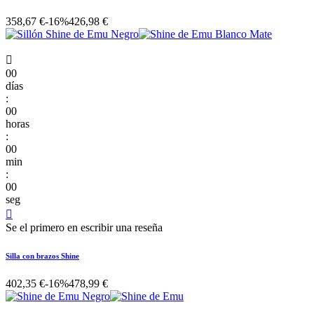
358,67 €
-16%
426,98 €

00
días
:
00
horas
:
00
min
:
00
seg

Se el primero en escribir una reseña
Silla con brazos Shine
402,35 €
-16%
478,99 €