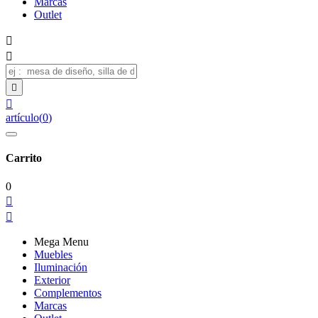
Marcas
Outlet




artículo
(
0
)
Carrito
0


Mega Menu
Muebles
Iluminación
Exterior
Complementos
Marcas