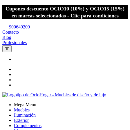
Cupones descuento OCIO10 (10%) y OCIO15 (15%)
en marcas seleccionadas - Clic para condiciones
call
900649209
Contacto
Blog
Profesionales


Mega Menu
Muebles
Iluminación
Exterior
Complementos