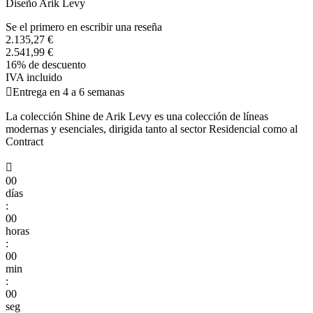
Diseño Arik Levy
Se el primero en escribir una reseña
2.135,27 €
2.541,99 €
16% de descuento
IVA incluido

Entrega en 4 a 6 semanas
La colección Shine de Arik Levy es una colección de líneas
modernas y esenciales, dirigida tanto al sector Residencial como al
Contract

00
días
:
00
horas
:
00
min
:
00
seg