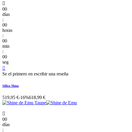

00
días
:
00
horas
:
00
min
:
00
seg

Se el primero en escribir una reseña
Sillón Shine
519,95 €
-16%
618,99 €

00
días
: