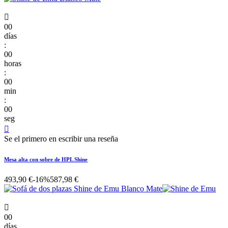

00
días
:
00
horas
:
00
min
:
00
seg

Se el primero en escribir una reseña
Mesa alta con sobre de HPL Shine
493,90 €
-16%
587,98 €

00
días