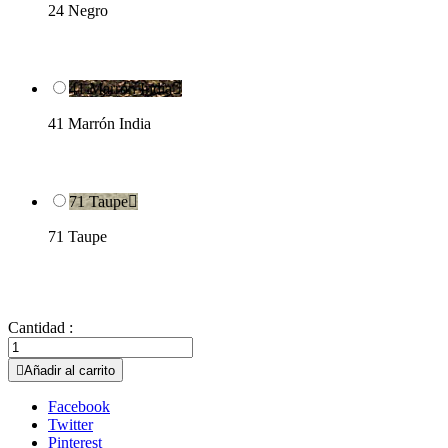
24 Negro
41 Marrón India

41 Marrón India
71 Taupe

71 Taupe
Cantidad :

Añadir al carrito
Facebook
Twitter
Pinterest