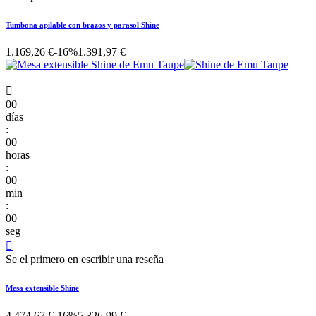
Tumbona apilable con brazos y parasol Shine
1.169,26 €
-16%
1.391,97 €

00
días
:
00
horas
:
00
min
:
00
seg

Se el primero en escribir una reseña
Mesa extensible Shine
4.474,67 €
-16%
5.326,99 €