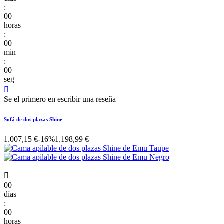
:
00
horas
:
00
min
:
00
seg

Se el primero en escribir una reseña
Sofá de dos plazas Shine
1.007,15 €
-16%
1.198,99 €

00
días
:
00
horas