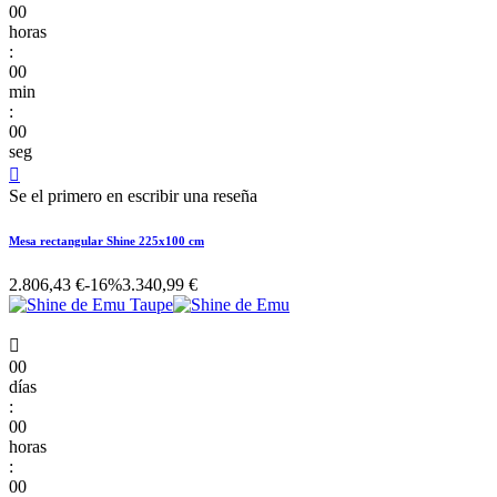
00
horas
:
00
min
:
00
seg

Se el primero en escribir una reseña
Mesa rectangular Shine 225x100 cm
2.806,43 €
-16%
3.340,99 €

00
días
:
00
horas
:
00