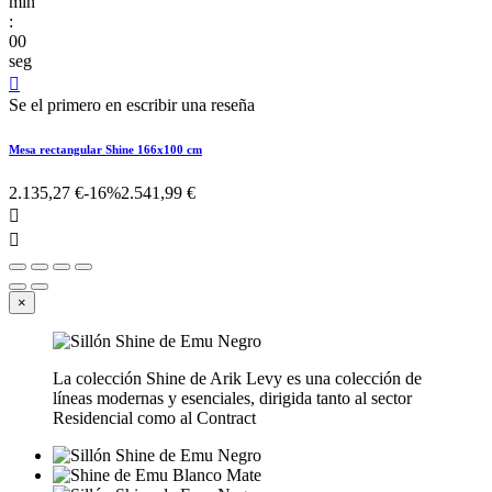
min
:
00
seg

Se el primero en escribir una reseña
Mesa rectangular Shine 166x100 cm
2.135,27 €
-16%
2.541,99 €


×
La colección Shine de Arik Levy es una colección de
líneas modernas y esenciales, dirigida tanto al sector
Residencial como al Contract