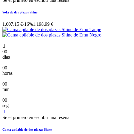
Se el primero en escribir una reseña
Sofá de dos plazas Shine
1.007,15 €
-16%
1.198,99 €

00
días
:
00
horas
:
00
min
:
00
seg

Se el primero en escribir una reseña
Cama apilable de dos plazas Shine