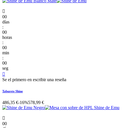

00
días
:
00
horas
:
00
min
:
00
seg

Se el primero en escribir una reseña
Taburete Shine
486,35 €
-16%
578,99 €

00