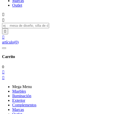
Marcas
Outlet




artículo
(
0
)
Carrito
0


Mega Menu
Muebles
Iluminación
Exterior
Complementos
Marcas