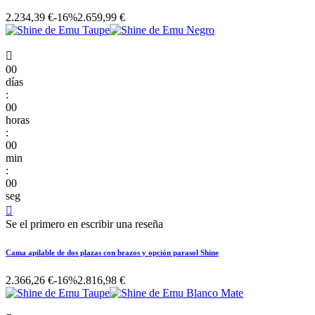
2.234,39 €
-16%
2.659,99 €

00
días
:
00
horas
:
00
min
:
00
seg

Se el primero en escribir una reseña
Cama apilable de dos plazas con brazos y opción parasol Shine
2.366,26 €
-16%
2.816,98 €