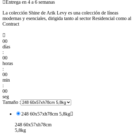

Entrega en 4 a 6 semanas
La colección Shine de Arik Levy es una colección de líneas
modernas y esenciales, dirigida tanto al sector Residencial como al
Contract

00
días
:
00
horas
:
00
min
:
00
seg
Tamaño :
248 60x57xh78cm 5,8kg

248 60x57xh78cm
5,8kg