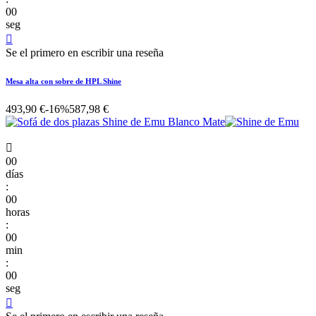
00
seg

Se el primero en escribir una reseña
Mesa alta con sobre de HPL Shine
493,90 €
-16%
587,98 €

00
días
:
00
horas
:
00
min
:
00
seg
