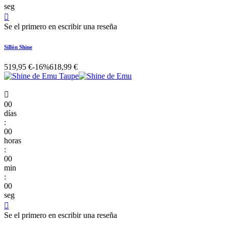
seg

Se el primero en escribir una reseña
Sillón Shine
519,95 €
-16%
618,99 €

00
días
:
00
horas
:
00
min
:
00
seg

Se el primero en escribir una reseña