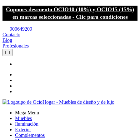
Cupones descuento OCIO10 (10%) y OCIO15 (15%)
en marcas seleccionadas - Clic para condiciones
call
900649209
Contacto
Blog
Profesionales


Mega Menu
Muebles
Iluminación
Exterior
Complementos