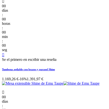

00
días
:
00
horas
:
00
min
:
00
seg

Se el primero en escribir una reseña
Tumbona apilable con brazos y parasol Shine
1.169,26 €
-16%
1.391,97 €

00
días
: