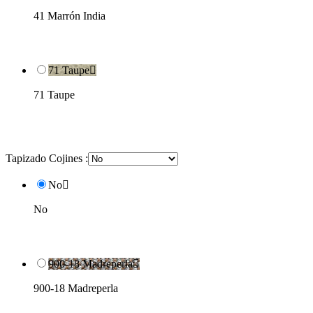
41 Marrón India
71 Taupe

71 Taupe
Tapizado Cojines :
No

No
900-18 Madreperla

900-18 Madreperla