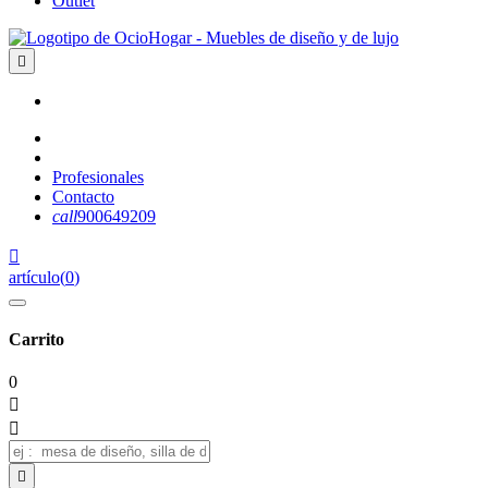
Outlet

Profesionales
Contacto
call
900649209

artículo
(
0
)
Carrito
0


