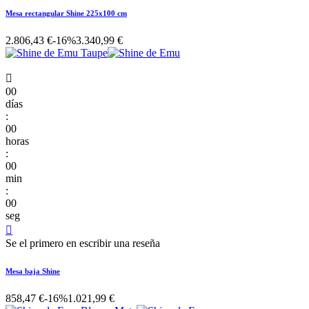
Mesa rectangular Shine 225x100 cm
2.806,43 €
-16%
3.340,99 €

00
días
:
00
horas
:
00
min
:
00
seg

Se el primero en escribir una reseña
Mesa baja Shine
858,47 €
-16%
1.021,99 €