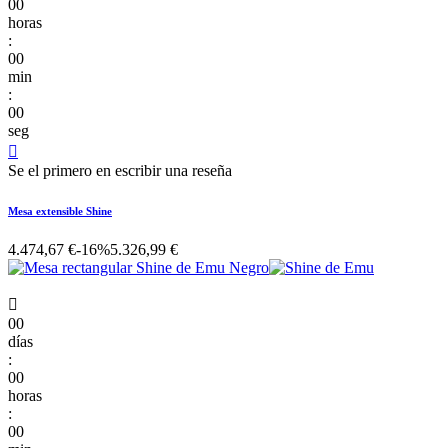
00
horas
:
00
min
:
00
seg

Se el primero en escribir una reseña
Mesa extensible Shine
4.474,67 €
-16%
5.326,99 €

00
días
:
00
horas
:
00