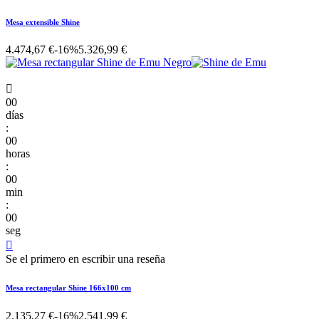
Mesa extensible Shine
4.474,67 €
-16%
5.326,99 €

00
días
:
00
horas
:
00
min
:
00
seg

Se el primero en escribir una reseña
Mesa rectangular Shine 166x100 cm
2.135,27 €
-16%
2.541,99 €