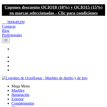
Cupones descuento OCIO10 (10%) y OCIO15 (15%)
en marcas seleccionadas - Clic para condiciones
call
900649209
Contacto
Blog
Profesionales


Mega Menu
Muebles
Iluminación
Exterior
Complementos