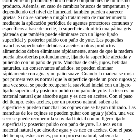
color entre un producto y otro o entre componentes de un mismo
producto. Además, en caso de cambios bruscos de temperatura y
dependiendo del nivel de humedad, también pueden aparecer
grietas. Si no se somete a ningún tratamiento de mantenimiento
mediante la aplicación periódica de agentes protectores comunes y
específicos a base de aceite, la superficie adquirirá una pátina gris
plateada que también puede eliminarse con un ligero lijado
superficial y posterior pulido con paño de yute. Las pequeñas
manchas superficiales debidas a aceites u otros productos
alimenticios deben eliminarse rápidamente, antes de que la madera
pueda absorberlas profundamente, lijando la superficie afectada y
puliendo con un paño de yute. Manchas de café, jugos, bebidas
naturales, sin conservantes añadidos, se pueden eliminar
rápidamente con agua y un paño suave. Cuando la madera se moja
por primera vez es normal que la superficie quede un poco rugosa y,
una vez seca, se puede recuperar la suavidad inicial con un ligero
lijado superficial y posterior pulido con paño de yute. La teca es un
material natural que absorbe agua y es rico en aceites. Con el paso
del tiempo, estos aceites, por un proceso natural, suben a la
superficie y pueden manchar los cojines que se hayan utilizado. Las
manchas de los cojines se pueden quitar con agua y jabón. una vez
seco se puede recuperar la suavidad inicial con un ligero lijado
superficial y posterior pulido con paño de yute. La teca es un
material natural que absorbe agua y es rico en aceites. Con el paso
del tiempo, estos aceites, por un proceso natural, suben a la