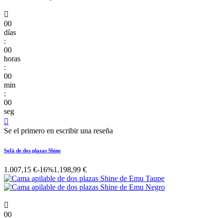

00
días
:
00
horas
:
00
min
:
00
seg

Se el primero en escribir una reseña
Sofá de dos plazas Shine
1.007,15 €
-16%
1.198,99 €

00