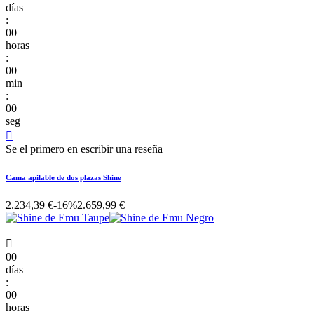
días
:
00
horas
:
00
min
:
00
seg

Se el primero en escribir una reseña
Cama apilable de dos plazas Shine
2.234,39 €
-16%
2.659,99 €

00
días
:
00
horas