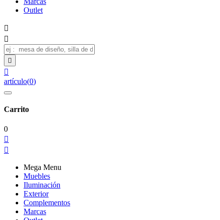
Marcas
Outlet




artículo
(
0
)
Carrito
0


Mega Menu
Muebles
Iluminación
Exterior
Complementos
Marcas