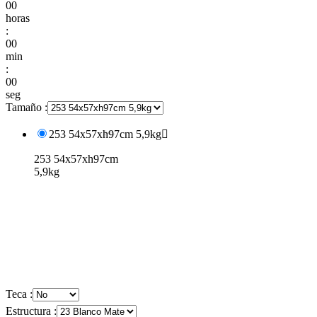
00
horas
:
00
min
:
00
seg
Tamaño :
253 54x57xh97cm 5,9kg

253 54x57xh97cm
5,9kg
Teca :
Estructura :