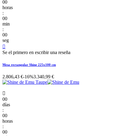
00
horas
:
00
min
:
00
seg

Se el primero en escribir una reseña
Mesa rectangular Shine 225x100 cm
2.806,43 €
-16%
3.340,99 €

00
días
:
00
horas
:
00