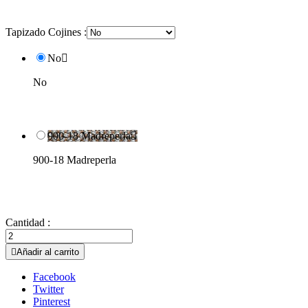
Tapizado Cojines :
No

No
900-18 Madreperla

900-18 Madreperla
Cantidad :

Añadir al carrito
Facebook
Twitter
Pinterest