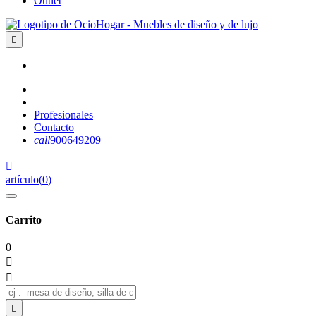
Outlet

Profesionales
Contacto
call
900649209

artículo
(
0
)
Carrito
0


