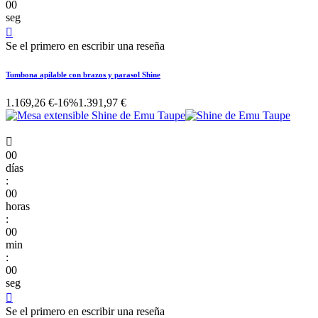
00
seg

Se el primero en escribir una reseña
Tumbona apilable con brazos y parasol Shine
1.169,26 €
-16%
1.391,97 €

00
días
:
00
horas
:
00
min
:
00
seg

Se el primero en escribir una reseña