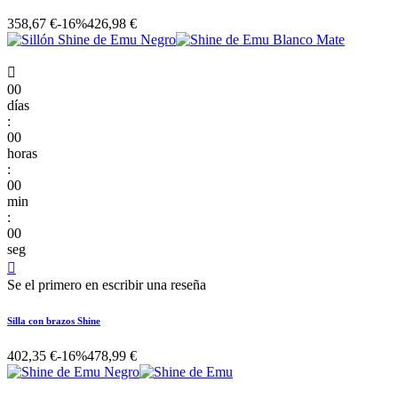
358,67 €
-16%
426,98 €

00
días
:
00
horas
:
00
min
:
00
seg

Se el primero en escribir una reseña
Silla con brazos Shine
402,35 €
-16%
478,99 €