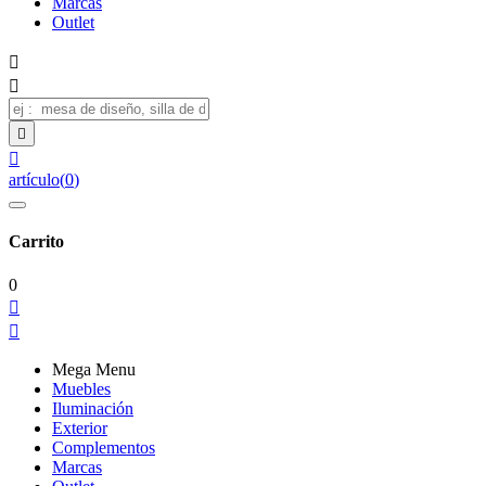
Marcas
Outlet




artículo
(
0
)
Carrito
0


Mega Menu
Muebles
Iluminación
Exterior
Complementos
Marcas