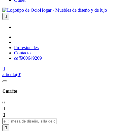
Outlet

Profesionales
Contacto
call
900649209

artículo
(
0
)
Carrito
0


