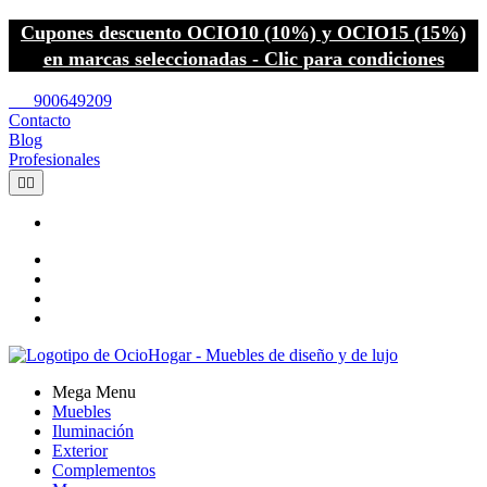
Cupones descuento OCIO10 (10%) y OCIO15 (15%)
en marcas seleccionadas - Clic para condiciones
call
900649209
Contacto
Blog
Profesionales


Mega Menu
Muebles
Iluminación
Exterior
Complementos