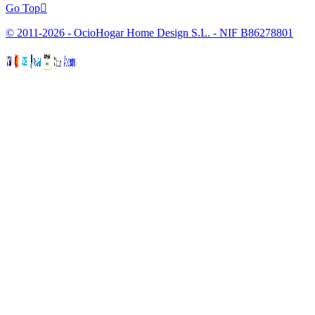
Go Top

© 2011-2026 - OcioHogar Home Design S.L. - NIF B86278801