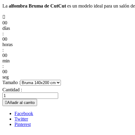
La
alfombra Bruma de CutCut
es un modelo ideal para un salón de

00
días
:
00
horas
:
00
min
:
00
seg
Tamaño :
Cantidad :

Añadir al carrito
Facebook
Twitter
Pinterest