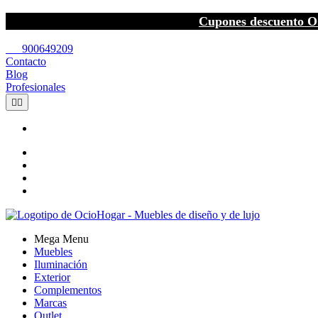
Cupones descuento O
call
900649209
Contacto
Blog
Profesionales


Mega Menu
Muebles
Iluminación
Exterior
Complementos
Marcas
Outlet