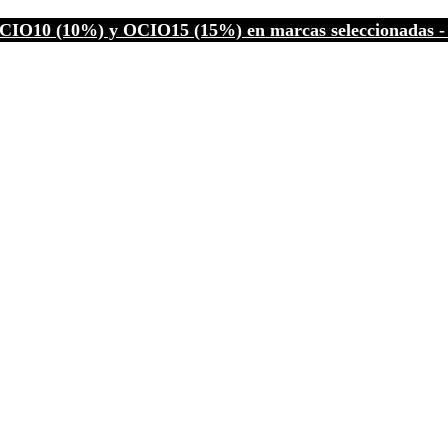
CIO10 (10%) y OCIO15 (15%) en marcas seleccionadas - C