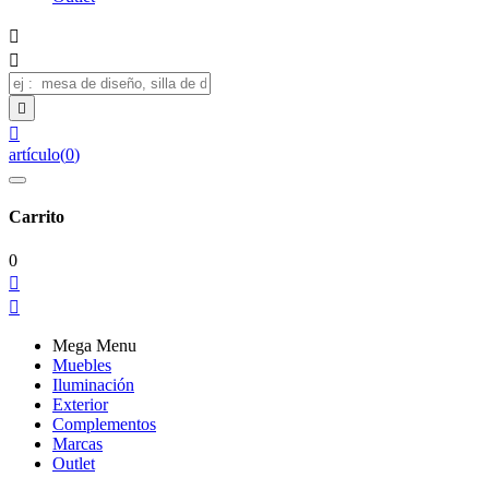




artículo
(
0
)
Carrito
0


Mega Menu
Muebles
Iluminación
Exterior
Complementos
Marcas
Outlet