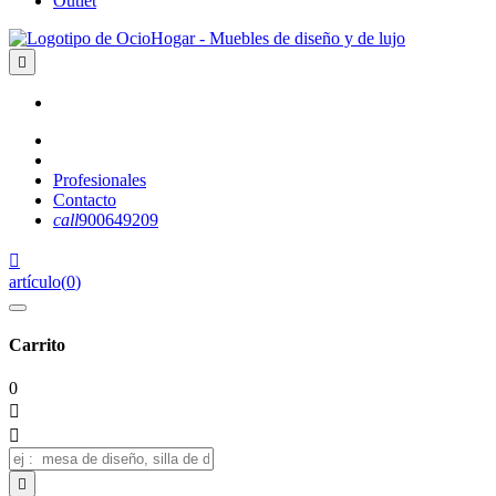
Outlet

Profesionales
Contacto
call
900649209

artículo
(
0
)
Carrito
0


