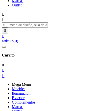
Marcas
Outlet




artículo
(
0
)
Carrito
0


Mega Menu
Muebles
Iluminación
Exterior
Complementos
Marcas