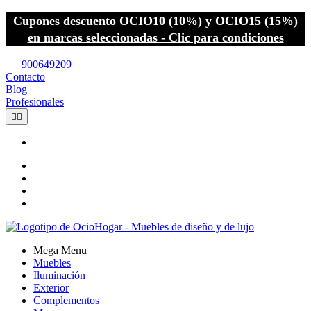
Cupones descuento OCIO10 (10%) y OCIO15 (15%)
en marcas seleccionadas - Clic para condiciones
call
900649209
Contacto
Blog
Profesionales


Mega Menu
Muebles
Iluminación
Exterior
Complementos